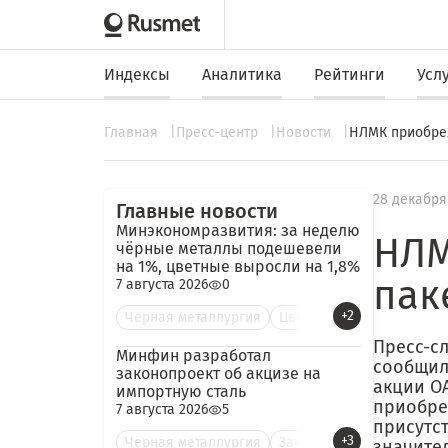
Индексы
Аналитика
Рейтинги
Усл
Главная
Пресс-центр
Новости
НЛМК приобрел
28 декабря
Главные новости
Минэкономразвития: за неделю
НЛМ
чёрные металлы подешевели
на 1%, цветные выросли на 1,8%
пак
7 августа 2026
0
+2
Черная металлургия
Цве
Пресс-с
Минфин разработал
сообщил
законопроект об акцизе на
акции О
импортную сталь
приобре
7 августа 2026
5
присутс
+3
Черная металлургия
Зак
значите