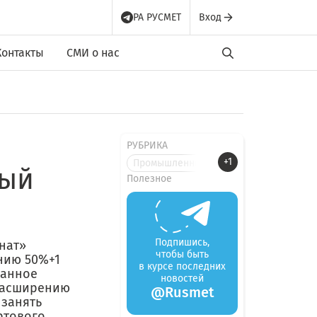
РА РУСМЕТ
Вход
Контакты
СМИ о нас
РУБРИКА
+1
Промышленные новости
ный
Полезное
Подпишись,
нат»
чтобы быть
нию 50%+1
в курсе последних
Данное
новостей
 расширению
@Rusmet
 занять
ртового