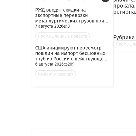
проката.
РЖД вводят скидки на
региона
экспортные перевозки
металлургических грузов при
гарантированных объёмах
7 августа 2026
8
Промышленные новости
Рубрики
Промышле
США инициируют пересмотр
пошлин на импорт бесшовных
труб из России с действующей
ставкой 209,72%
6 августа 2026
209
Импорт и экспорт