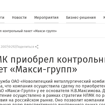
уги
Новости
Мероприятия
Бизнес-решения
 контрольный пакет «Макси-групп»
 2007
292
Поделиться
К приобрел контроль
ет «Макси-групп»
лужба ОАО «Новолипецкий металлургический комби
а, что компания осуществила сделку по приобрете
АО «Макси-Групп» у ее основателя Н.В.Максимова. 
тение осуществлено в рамках стратегии НЛМК по
твия на российском рынке. Оно позволит компании
льную долю перспективного внутреннего рынка со