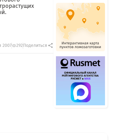
строрастущих
ый.
я 2007
292
Поделиться