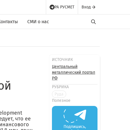
РА РУСМЕТ
Вход
Контакты
СМИ о нас
ИСТОЧНИК
Центральный
металлический портал
РФ
ой
РУБРИКА
Руда
Полезное
velopment
дует, что ее
финансового
Подпишись,