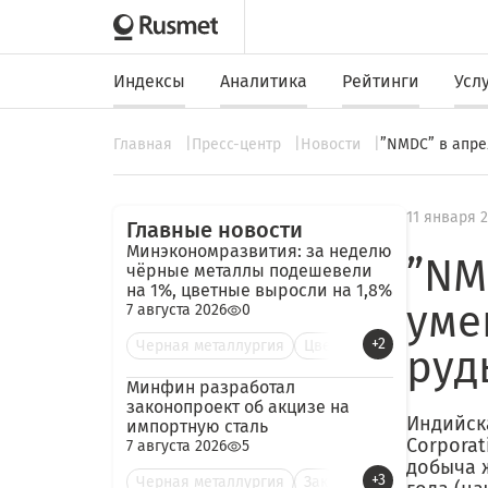
Индексы
Аналитика
Рейтинги
Усл
Главная
Пресс-центр
Новости
”NMDC” в апре
11 января 
Главные новости
Минэкономразвития: за неделю
”NM
чёрные металлы подешевели
на 1%, цветные выросли на 1,8%
уме
7 августа 2026
0
+2
Черная металлургия
Цве
руд
Минфин разработал
законопроект об акцизе на
Индийска
импортную сталь
Corporat
7 августа 2026
5
добыча 
+3
Черная металлургия
Зак