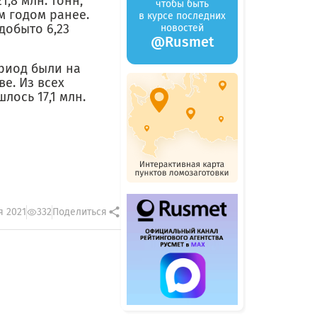
1,8 млн. тонн,
чтобы быть
м годом ранее.
в курсе последних
добыто 6,23
новостей
@Rusmet
риод были на
е. Из всех
ось 17,1 млн.
я 2021
332
Поделиться