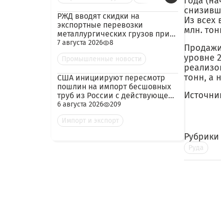
года (на
снизивш
РЖД вводят скидки на
Из всех
экспортные перевозки
млн. тон
металлургических грузов при
гарантированных объёмах
7 августа 2026
8
Продажи
уровне 2
Промышленные новости
реализов
тонн, а 
США инициируют пересмотр
пошлин на импорт бесшовных
Источни
труб из России с действующей
ставкой 209,72%
6 августа 2026
209
Импорт и экспорт
Рубрики
Руда