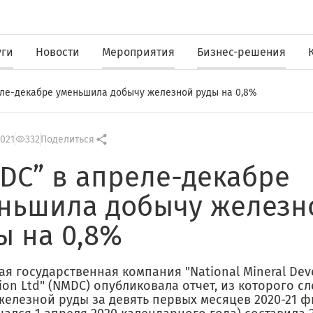
уги
Новости
Мероприятия
Бизнес-решения
ле-декабре уменьшила добычу железной руды на 0,8%
2021
332
Поделиться
DC” в апреле-декабре
ньшила добычу железн
ы на 0,8%
я государственная компания "National Mineral De
ion Ltd" (NMDC) опубликовала отчет, из которого сле
железной руды за девять первых месяцев 2020-21 