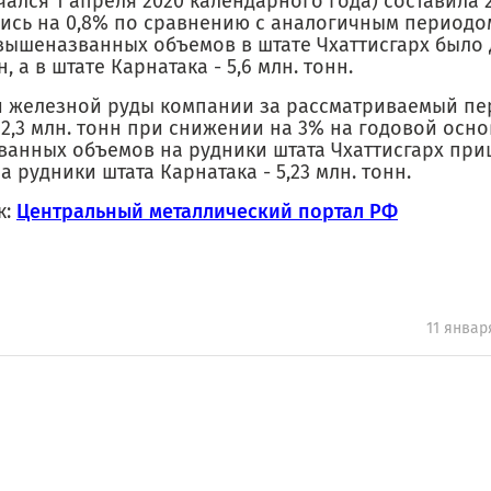
чался 1 апреля 2020 календарного года) составила 2
ись на 0,8% по сравнению с аналогичным периодо
 вышеназванных объемов в штате Чхаттисгарх было 
н, а в штате Карнатака - 5,6 млн. тонн.
 железной руды компании за рассматриваемый пе
2,3 млн. тонн при снижении на 3% на годовой основ
анных объемов на рудники штата Чхаттисгарх пришл
на рудники штата Карнатака - 5,23 млн. тонн.
к:
Центральный металлический портал РФ
11 январ