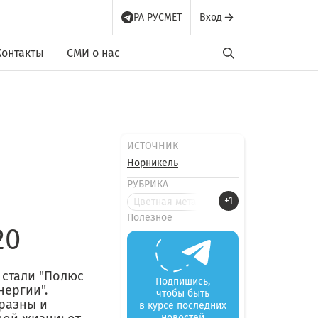
РА РУСМЕТ
Вход
Контакты
СМИ о нас
ИСТОЧНИК
Норникель
РУБРИКА
+1
Цветная металлургия
Полезное
20
 стали "Полюс
Подпишись,
нергии".
чтобы быть
разны и
в курсе последних
новостей