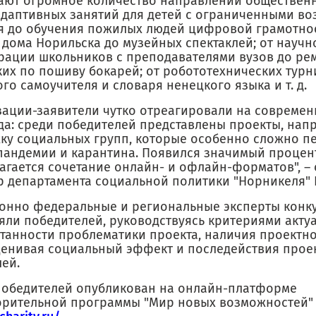
ают огромное количество направлений общественн
адаптивных занятий для детей с ограниченными в
я до обучения пожилых людей цифровой грамотнос
 дома Норильска до музейных спектаклей; от научн
рации школьников с преподавателями вузов до ре
ких по пошиву бокарей; от робототехнических турн
о самоучителя и словаря ненецкого языка и т. д.
зации-заявители чутко отреагировали на совреме
ода: среди победителей представлены проекты, нап
ку социальных групп, которые особенно сложно 
пандемии и карантина. Появился значимый процент
агается сочетание онлайн- и офлайн-форматов", –
р департамента социальной политики "Норникеля" 
онно федеральные и региональные эксперты конк
яли победителей, руководствуясь критериями акту
танности проблематики проекта, наличия проектно
ценивая социальный эффект и последействия прое
ей.
победителей опубликован на онлайн-платформе
орительной программы "Мир новых возможностей"