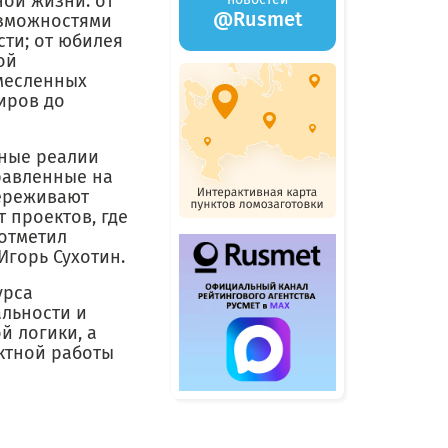
ой жизни: от
@Rusmet
озможностями
ти; от юбилея
ой
месленных
иров до
нные реалии
равленные на
переживают
 проектов, где
 отметил
Игорь Сухотин.
урса
альности и
й логики, а
ктной работы