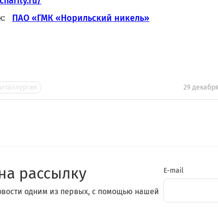
charity.ru/
ик:
ПАО «ГМК «Норильский никель»
металлургия
29 декабр
на рассылку
E-mail
овости одним из первых, с помощью нашей