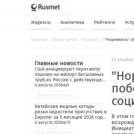
Индексы
Аналитика
Рейтинги
Усл
Главная
Пресс-центр
Новости
"Норникель" о
29 декабря
Главные новости
США инициируют пересмотр
"Но
пошлин на импорт бесшовных
труб из России с действующей
поб
ставкой 209,72%
6 августа 2026
0
Импорт и экспорт
соц
Китайские медные катоды
резко нарастили присутствие в
В этом 
Европе: за 5 месяцев 2026 года
возрожде
— 45 тыс. тонн
6 августа 2026
15
Инициат
Импорт и экспорт