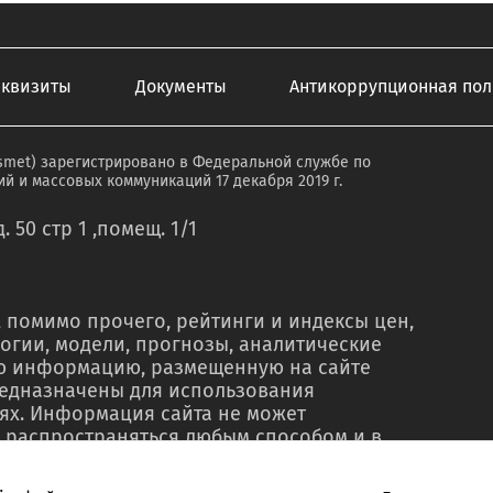
еквизиты
Документы
Антикоррупционная пол
smet) зарегистрировано в Федеральной службе по
й и массовых коммуникаций 17 декабря 2019 г.
. 50 стр 1 ,помещ. 1/1
 помимо прочего, рейтинги и индексы цен,
огии, модели, прогнозы, аналитические
ую информацию, размещенную на сайте
редназначены для использования
ях. Информация сайта не может
 распространяться любым способом и в
о в рекламных материалах, в рамках
тью, в сводках новостей, в коммерческих