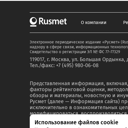
О компании
Р
Электронное периодическое издание «Русмет» (Ru
надзору в сфере связи, информационных технологи
Свидетельство о регистрации ЭЛ № ФС 77–77329
119017, г. Москва, ул. Большая Ордынка, д
Тел./факс: +7 (495) 980-06-08
Представленная информация, включая,
факторы рейтинговой оценки, методол
обзоры и материалы, новостную и ин
Русмет (далее — Информация сайта) п
исключительно в ознакомительных цел
модифицироваться, воспроизводиться,
любой форме ни полностью, ни частичн
Использование файлов cookie
мероприятий по связям с общественнос