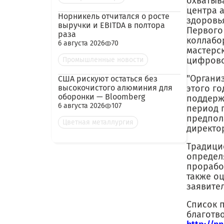
охватыв
центра 
Норникель отчитался о росте
здоровь
выручки и EBITDA в полтора
Первого
раза
коллабо
6 августа 2026
70
мастерс
цифровог
Промышленные новости
"Органи
США рискуют остаться без
высокочистого алюминия для
этого г
оборонки — Bloomberg
поддерж
6 августа 2026
107
период 
предпол
Цветная металлургия
директо
Традици
определ
прорабо
также о
заявител
Список 
благотв