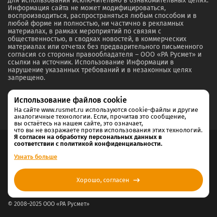
для использования исключительно в ознакомительных целях.
Информация сайта не может модифицироваться,
воспроизводиться, распространяться любым способом и в
любой форме ни полностью, ни частично в рекламных
материалах, в рамках мероприятий по связям с
общественностью, в сводках новостей, в коммерческих
материалах или отчетах без предварительного письменного
согласия со стороны правообладателя – ООО «РА Русмет» и
ссылки на источник. Использование Информации в
нарушение указанных требований и в незаконных целях
запрещено.
Использование файлов cookie
На сайте www.rusmet.ru используются cookie-файлы и другие
аналогичные технологии. Если, прочитав это сообщение,
вы остаётесь на нашем сайте, это означает,
что вы не возражаете против использования этих технологий.
Я согласен на обработку персональных данных в
соответствии с политикой конфиденциальности.
Согласие на обработку и хранение персональных данных
Узнать больше
Политика cookie
Хорошо, согласен
Политика конфиденциальности
© 2008–2025 ООО «РА Русмет»