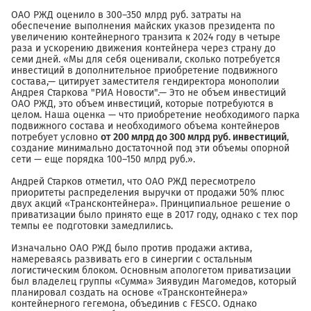
ОАО РЖД оценило в 300–350 млрд руб. затраты на
обеспечение выполнения майских указов президента по
увеличению контейнерного транзита к 2024 году в четыре
раза и ускорению движения контейнера через страну до
семи дней. «Мы для себя оценивали, сколько потребуется
инвестиций в дополнительное приобретение подвижного
состава,— цитирует заместителя гендиректора монополии
Андрея Старкова "РИА Новости".— Это не объем инвестиций
ОАО РЖД, это объем инвестиций, которые потребуются в
целом. Наша оценка — что приобретение необходимого парка
подвижного состава и необходимого объема контейнеров
потребует условно
от 200 млрд до 300 млрд руб. инвестиций
,
создание минимально достаточной под эти объемы опорной
сети — еще порядка 100–150 млрд руб.».
Андрей Старков отметил, что ОАО РЖД пересмотрело
приоритеты распределения выручки от продажи 50% плюс
двух акций «Трансконтейнера». Принципиальное решение о
приватизации было принято еще в 2017 году, однако с тех пор
темпы ее подготовки замедлились.
Изначально ОАО РЖД было против продажи актива,
намереваясь развивать его в синергии с остальным
логистическим блоком. Основным апологетом приватизации
был владелец группы «Сумма» Зиявудин Магомедов, который
планировал создать на основе «Трансконтейнера»
контейнерного гегемона, объединив с FESCO. Однако