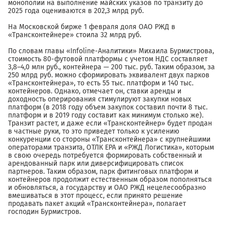
монополии на выполнение майских указов по транзиту до
2025 года оцениваются в 202,3 млрд руб.
На Московской бирже 1 февраля доля ОАО РЖД в
«Трансконтейнере» стоила 32 млрд руб.
По словам главы «Infoline-Аналитики» Михаила Бурмистрова,
стоимость 80-футовой платформы с учетом НДС составляет
3,8–4,0 млн руб., контейнера — 200 тыс. руб. Таким образом, за
250 млрд руб. можно сформировать эквивалент двух парков
«Трансконтейнера», то есть 55 тыс. платформ и 140 тыс.
контейнеров. Однако, отмечает он, ставки аренды и
доходность оперирования стимулируют закупки новых
платформ (в 2018 году объем закупок составил почти 8 тыс.
платформ и в 2019 году составит как минимум столько же).
Транзит растет, и даже если «Трансконтейнер» будет продан
в частные руки, то это приведет только к усилению
конкуренции со стороны «Трансконтейнера» с крупнейшими
операторами транзита, ОТЛК ЕРА и «РЖД Логистика», которым
в свою очередь потребуется формировать собственный и
арендованный парк или диверсифицировать список
партнеров. Таким образом, парк фитинговых платформ и
контейнеров продолжит естественным образом пополняться
и обновляться, а государству и ОАО РЖД нецелесообразно
вмешиваться в этот процесс, если принято решение
продавать пакет акций «Трансконтейнера», полагает
господин Бурмистров.