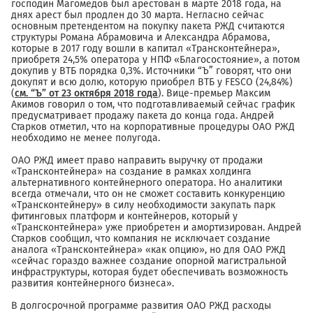
господин Магомедов был арестован в марте 2018 года, на
днях арест был продлен до 30 марта. Негласно сейчас
основным претендентом на покупку пакета РЖД считаются
структуры Романа Абрамовича и Александра Абрамова,
которые в 2017 году вошли в капитал «Трансконтейнера»,
приобретя 24,5% оператора у НПФ «Благосостояние», а потом
докупив у ВТБ порядка 0,3%. Источники “Ъ” говорят, что они
докупят и всю долю, которую приобрел ВТБ у FESCO (24,84%)
(
см. “Ъ” от 23 октября 2018 года
). Вице-премьер Максим
Акимов говорил о том, что подготавливаемый сейчас график
предусматривает продажу пакета до конца года. Андрей
Старков отметил, что на корпоративные процедуры ОАО РЖД
необходимо не менее полугода.
ОАО РЖД имеет право направить выручку от продажи
«Трансконтейнера» на создание в рамках холдинга
альтернативного контейнерного оператора. Но аналитики
всегда отмечали, что он не сможет составить конкуренцию
«Трансконтейнеру» в силу необходимости закупать парк
фитинговых платформ и контейнеров, который у
«Трансконтейнера» уже приобретен и амортизирован. Андрей
Старков сообщил, что компания не исключает создание
аналога «Трансконтейнера» «как опцию», но для ОАО РЖД
«сейчас гораздо важнее создание опорной магистральной
инфраструктуры, которая будет обеспечивать возможность
развития контейнерного бизнеса».
В долгосрочной программе развития ОАО РЖД расходы