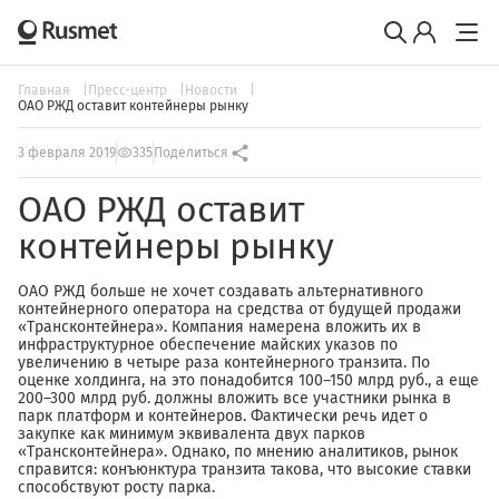
Главная
Пресс-центр
Новости
ОАО РЖД оставит контейнеры рынку
3 февраля 2019
335
Поделиться
ОАО РЖД оставит
контейнеры рынку
ОАО РЖД больше не хочет создавать альтернативного
контейнерного оператора на средства от будущей продажи
«Трансконтейнера». Компания намерена вложить их в
инфраструктурное обеспечение майских указов по
увеличению в четыре раза контейнерного транзита. По
оценке холдинга, на это понадобится 100–150 млрд руб., а еще
200–300 млрд руб. должны вложить все участники рынка в
парк платформ и контейнеров. Фактически речь идет о
закупке как минимум эквивалента двух парков
«Трансконтейнера». Однако, по мнению аналитиков, рынок
справится: конъюнктура транзита такова, что высокие ставки
способствуют росту парка.