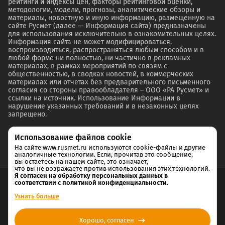
рейтинги и индексы цен, факторы рейтинговой оценки,
методологии, модели, прогнозы, аналитические обзоры и
материалы, новостную и иную информацию, размещенную на
сайте Русмет (далее — Информация сайта) предназначены
для использования исключительно в ознакомительных целях.
Информация сайта не может модифицироваться,
воспроизводиться, распространяться любым способом и в
любой форме ни полностью, ни частично в рекламных
материалах, в рамках мероприятий по связям с
общественностью, в сводках новостей, в коммерческих
материалах или отчетах без предварительного письменного
согласия со стороны правообладателя – ООО «РА Русмет» и
ссылки на источник. Использование Информации в
нарушение указанных требований и в незаконных целях
запрещено.
Использование файлов cookie
На сайте www.rusmet.ru используются cookie-файлы и другие
аналогичные технологии. Если, прочитав это сообщение,
вы остаётесь на нашем сайте, это означает,
что вы не возражаете против использования этих технологий.
Я согласен на обработку персональных данных в
соответствии с политикой конфиденциальности.
Согласие на обработку и хранение персональных данных
Узнать больше
Политика cookie
Хорошо, согласен
Политика конфиденциальности