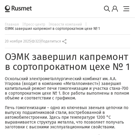
Главная
Пресс-центр
Новости компаний
ОЭМК завершил капремонт в сортопрокатном цехе № 1
20 ноября 2025
323
Поделиться
ОЭМК завершил капремонт
в сортопрокатном цехе № 1
Оскольский электрометаллургический комбинат им. А.А.
Угарова (входит в компанию «Металлоинвест») завершил
капитальный ремонт печи гомогенизации и участка стана-700
в сортопрокатном цехе № 1. Все работы выполнены в полном
объёме и соответствии с графиком.
Печь гомогенизации – одно из ключевых звеньев цепочки по
выпуску подшипниковой стали, востребованной в
автомобилестроении. Здесь при температуре 1200 °C
выравнивается структура металла, что позволяет получать
заготовки с высокими эксплуатационными свойствами.