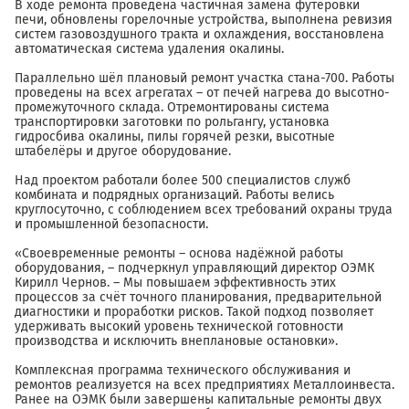
В ходе ремонта проведена частичная замена футеровки
печи, обновлены горелочные устройства, выполнена ревизия
систем газовоздушного тракта и охлаждения, восстановлена
автоматическая система удаления окалины.
Параллельно шёл плановый ремонт участка стана-700. Работы
проведены на всех агрегатах – от печей нагрева до высотно-
промежуточного склада. Отремонтированы система
транспортировки заготовки по рольгангу, установка
гидросбива окалины, пилы горячей резки, высотные
штабелёры и другое оборудование.
Над проектом работали более 500 специалистов служб
комбината и подрядных организаций. Работы велись
круглосуточно, с соблюдением всех требований охраны труда
и промышленной безопасности.
«Своевременные ремонты – основа надёжной работы
оборудования, – подчеркнул управляющий директор ОЭМК
Кирилл Чернов. – Мы повышаем эффективность этих
процессов за счёт точного планирования, предварительной
диагностики и проработки рисков. Такой подход позволяет
удерживать высокий уровень технической готовности
производства и исключить внеплановые остановки».
Комплексная программа технического обслуживания и
ремонтов реализуется на всех предприятиях Металлоинвеста.
Ранее на ОЭМК были завершены капитальные ремонты двух