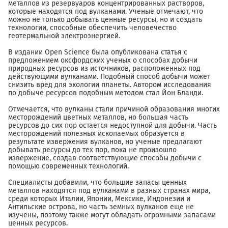
металлов из резервуаров концентрированных растворов,
которые находятся под вулканами. Ученые отмечают, что
можно не только добывать ценные ресурсы, но и создать
технологии, способные обеспечить человечество
геотермальной электроэнергией.
В издании Open Science была опубликована статья с
предложением оксфордских ученых о способах добычи
природных ресурсов из источников, расположенных под
действующими вулканами. Подобный способ добычи может
снизить вред для экологии планеты. Автором исследования
по добыче ресурсов подобным методом стал Йон Бланди.
Отмечается, что вулканы стали причиной образования многих
месторождений цветных металлов, но большая часть
ресурсов до сих пор остается недоступной для добычи. Часть
месторождений полезных ископаемых образуется в
результате извержения вулканов, но ученые предлагают
добывать ресурсы до тех пор, пока не произошло
извержение, создав соответствующие способы добычи с
помощью современных технологий.
Специалисты добавили, что большие запасы ценных
металлов находятся под вулканами в разных странах мира,
среди которых Италии, Японии, Мексике, Индонезии и
Антильские острова, но часть земных вулканов еще не
изучены, поэтому также могут обладать огромными запасами
ценных ресурсов.