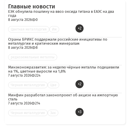
Главные новости
ЕЭК обнулила пошлину на ввоз оксида титана в ЕАЭС на два
года
8 августа 2026
0
+2
Цветная металлургия
Им
Страны БРИКС поддержали российские инициативы по
металлургии и критическим минералам
8 августа 2026
8
редкоземельные металлы
Минэкономразвития: за неделю чёрные металлы подешевели
на 1%, цветные выросли на 1,8%
7 августа 2026
224
+2
Черная металлургия
Цве
Минфин разработал законопроект об акцизе на импортную
сталь
7 августа 2026
214
+3
Черная металлургия
Зак