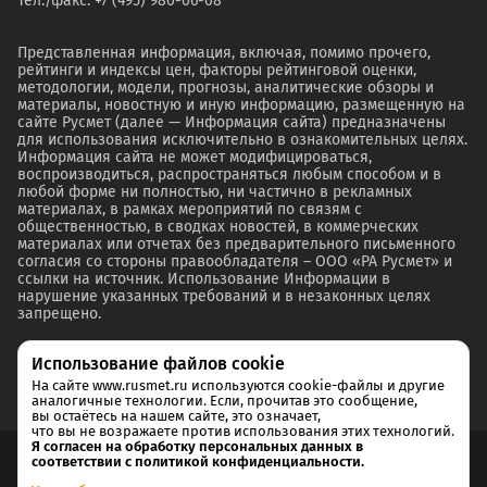
Тел./факс: +7 (495) 980-06-08
Представленная информация, включая, помимо прочего,
рейтинги и индексы цен, факторы рейтинговой оценки,
методологии, модели, прогнозы, аналитические обзоры и
материалы, новостную и иную информацию, размещенную на
сайте Русмет (далее — Информация сайта) предназначены
для использования исключительно в ознакомительных целях.
Информация сайта не может модифицироваться,
воспроизводиться, распространяться любым способом и в
любой форме ни полностью, ни частично в рекламных
материалах, в рамках мероприятий по связям с
общественностью, в сводках новостей, в коммерческих
материалах или отчетах без предварительного письменного
согласия со стороны правообладателя – ООО «РА Русмет» и
ссылки на источник. Использование Информации в
нарушение указанных требований и в незаконных целях
запрещено.
Использование файлов cookie
На сайте www.rusmet.ru используются cookie-файлы и другие
аналогичные технологии. Если, прочитав это сообщение,
вы остаётесь на нашем сайте, это означает,
что вы не возражаете против использования этих технологий.
Я согласен на обработку персональных данных в
соответствии с политикой конфиденциальности.
Согласие на обработку и хранение персональных данных