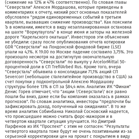
(снижение на 12% и 47% соответственно). По словам главы
"Северстали" Алексея Мордашова, которые приведены в
комментариях к отчету, низкий рост основных показателей
обусловлен "рядом единовременных событий в третьем
квартале, вызвавших снижение производства". Как пояснили
Ъ в компании, имеется в виду незапланированная остановка
на шахте "Воркутауголь" в конце июня и заторы на железной
дороге "Карельского окатыша". Инвесторов эти объяснения
не убедили: сразу после опубликования отчета котировки
GDR "Северстали" на Лондонской фондовой бирже (LSE)
упали на 4,1%. К 19.00 по Москве падение составило 3,75%. Это
произошло несмотря на достигнутую окончательную
договоренность "Северстали" по выкупу у ArcelorMittal 50-
процентной доли в СП TrefilArbed Rus. Кроме того, вчера
"Северсталь" объявила о консолидации 71,1% акций СП
Severcorr (небольшое сталелитейное производство в США) за
счет покупки у подконтрольной Алексею Мордашову
структуры более 13% в СП за $84,4 млн. Аналитик ИК "Финам"
Денис Горев отмечает, что "акции \'Северстали\' все равно
пошли бы вниз, даже если бы компания оказалась в рамках
прогнозов". По словам аналитика, инвесторы "предпочли бы
зафиксировать доход, полученный на ожиданиях". В то же
время аналитик Собинбанка Николай Сосновский надеется,
что происшедшее можно считать форс-мажором и в
четвертом квартале ситуация улучшится. Но Дмитрий
Парфенов из ИК "Проспект" с этим не согласен: "Результаты
четвертого квартала тоже будут не очень позитивными из-за
серьезной корректировки цен на прокат с покрытием в виду