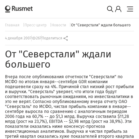
Главная
Пресс-центр
Новости
От "Северстали" ждали большего
4 декабря 2007
267
Поделиться
От "Северстали" ждали
большего
Вчера после опубликования отчетности "Северстали" по
МСФО по итогам января--сентября GDR компании
подешевели сразу на 4%. Причиной стал низкий рост прибыли
и выручки. "Северсталь" уверяет, что итоги года будут
соответствовать рыночным ожиданиям, но инвестаналитики в
это не верят. Согласно опубликованному вчера отчету ОАО
"Северсталь" по МСФО, чистая прибыль компании в январе--
сентябре выросла по сравнению с аналогичным периодом
2006 года на 60,7% -- до $1,3 млрд. Выручка составила $11,28
млрд (рост на 23,7%), EBITDA -- $2,98 млрд (рост на 38,9%). Эти
показатели оказались ниже консенсус-прогноза
инвестиционных аналитиков. Выручка и чистая прибыль за
третий квартал оказались хуже показателей второго квартала