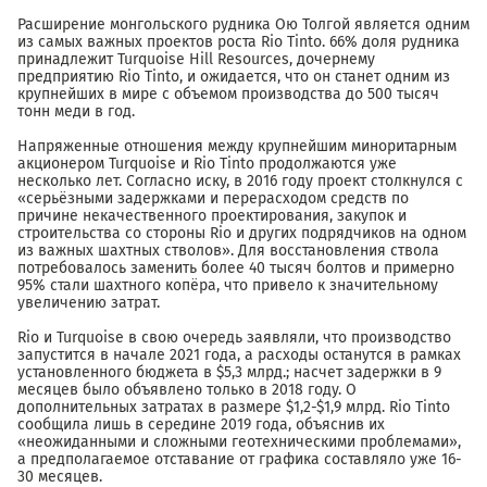
Расширение монгольского рудника Ою Толгой является одним
из самых важных проектов роста Rio Tinto. 66% доля рудника
принадлежит Turquoise Hill Resources, дочернему
предприятию Rio Tinto, и ожидается, что он станет одним из
крупнейших в мире с объемом производства до 500 тысяч
тонн меди в год.
Напряженные отношения между крупнейшим миноритарным
акционером Turquoise и Rio Tinto продолжаются уже
несколько лет. Согласно иску, в 2016 году проект столкнулся с
«серьёзными задержками и перерасходом средств по
причине некачественного проектирования, закупок и
строительства со стороны Rio и других подрядчиков на одном
из важных шахтных стволов». Для восстановления ствола
потребовалось заменить более 40 тысяч болтов и примерно
95% стали шахтного копёра, что привело к значительному
увеличению затрат.
Rio и Turquoise в свою очередь заявляли, что производство
запустится в начале 2021 года, а расходы останутся в рамках
установленного бюджета в $5,3 млрд.; насчет задержки в 9
месяцев было объявлено только в 2018 году. О
дополнительных затратах в размере $1,2-$1,9 млрд. Rio Tinto
сообщила лишь в середине 2019 года, объяснив их
«неожиданными и сложными геотехническими проблемами»,
а предполагаемое отставание от графика составляло уже 16-
30 месяцев.