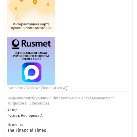
2 апреля 2021
499
Поделиться
медь
Монголия
Рудник
Rio Tinto
Pentwater Capital Management
Turquoise Hill Resources
Автор
Русмет, Нестерова А.
Источник
The Financial Times