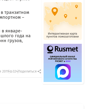
 в транзитном
 импортном –
 в январе-
шлого года на
онн грузов,
я 2019
324
Поделиться