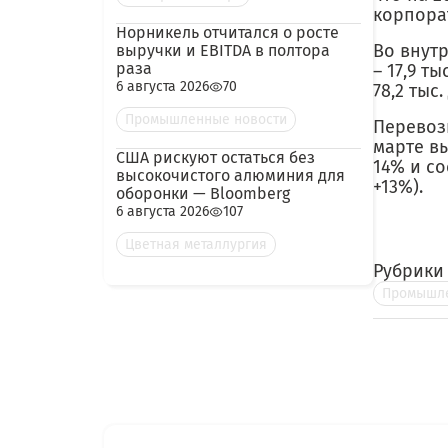
корпора
Норникель отчитался о росте
Во внутр
выручки и EBITDA в полтора
раза
– 17,9 т
6 августа 2026
70
78,2 тыс.
Промышленные новости
Перевоз
марте в
США рискуют остаться без
14% и со
высокочистого алюминия для
+13%).
оборонки — Bloomberg
6 августа 2026
107
Цветная металлургия
Рубрики
Промышле