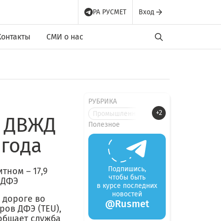
РА РУСМЕТ
Вход
Контакты
СМИ о нас
РУБРИКА
+2
Промышленные новости
а ДВЖД
Полезное
 года
Подпишись,
тном – 17,9
чтобы быть
. ДФЭ
в курсе последних
новостей
 дороге во
@Rusmet
ров ДФЭ (TEU),
ообщает служба