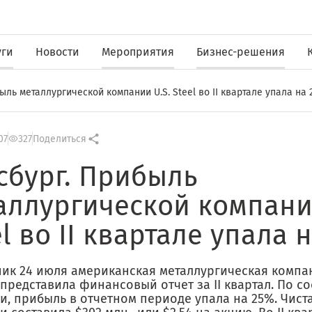
уги
Новости
Мероприятия
Бизнес-решения
ыль металлургической компании U.S. Steel во II квартале упала на
07
327
Поделиться
сбург. Прибыль
аллургической компании
el во II квартале упала 
ик 24 июля американская металлургическая компани
 представила финансовый отчет за II квартал. По 
и, прибыль в отчетном периоде упала на 25%. Чист