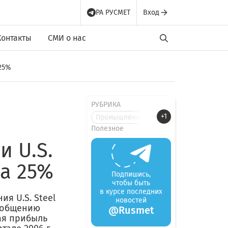
РА РУСМЕТ
Вход
Контакты
СМИ о нас
 25%
РУБРИКА
+1
Промышленные новости
Полезное
 U.S.
на 25%
Подпишись,
чтобы быть
в курсе последних
я U.S. Steel
новостей
сообщению
@Rusmet
ая прибыль