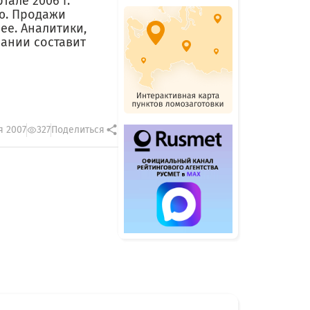
тале 2006 г.
ию. Продажи
нее. Аналитики,
пании составит
я 2007
327
Поделиться