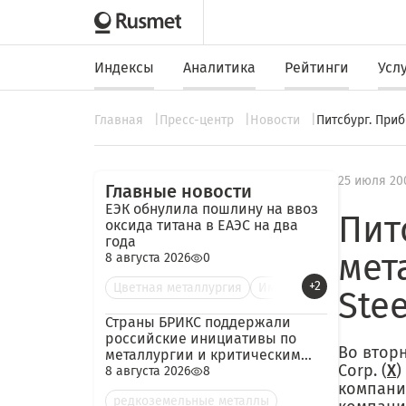
Индексы
Аналитика
Рейтинги
Усл
Главная
Пресс-центр
Новости
Питсбург. Приб
25 июля 20
Главные новости
ЕЭК обнулила пошлину на ввоз
Пит
оксида титана в ЕАЭС на два
года
мет
8 августа 2026
0
+2
Цветная металлургия
Им
Ste
Страны БРИКС поддержали
российские инициативы по
Во вторн
металлургии и критическим
Corp. (
X
)
минералам
8 августа 2026
8
компани
редкоземельные металлы