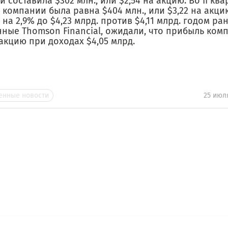
 составила $302 млн., или $2,54 на акцию. Во II квар
компании была равна $404 млн., или $3,22 на акц
на 2,9% до $4,23 млрд. против $4,11 млрд. годом ра
ные Thomson Financial, ожидали, что прибыль ком
 акцию при доходах $4,05 млрд.
нные новости
25 июл