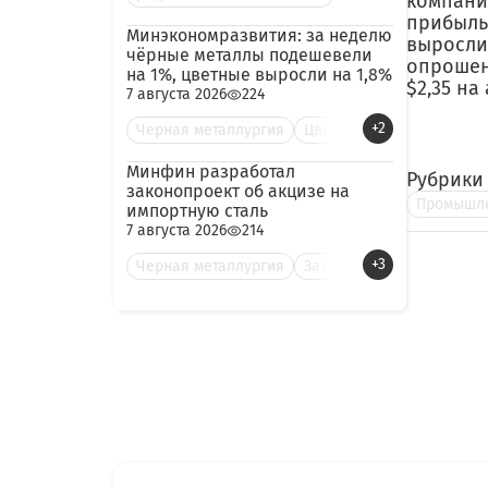
компании
прибыль 
Минэкономразвития: за неделю
выросли 
чёрные металлы подешевели
опрошен
на 1%, цветные выросли на 1,8%
$2,35 на
7 августа 2026
224
+2
Черная металлургия
Цве
Минфин разработал
Рубрики
законопроект об акцизе на
Промышле
импортную сталь
7 августа 2026
214
+3
Черная металлургия
Зак