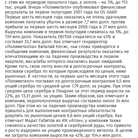
с этим же периодом прошлого года, а золота – на 3%, до 113
тыс. унций. Вчера «Полиметалл» опубликовал финансовые
результаты за первое полугодие 2007 года по US GAAP.
Первые шесть месяцев года оказались не очень удачными:
компания получила убыток в размере 7,7 млн долл. против
прибыли за первые шесть месяцев 2006 года в 27 млн долл.
Выручка компании в первом полугодии снизилась на 5%, до
139 млн долл. Показатель EBITDA сократился на 43% и
составил 33,7 млн долл. Как отмечает гендиректор
«Полиметалла» Виталий Несис, чьи слова приводятся в
сообщении компании, финансовые результаты оказались не
впечатляющими из-за падения производства в первом
квартале, масштабы которого оказались выше ожиданий.
Кроме того, свою лепту внесли и долгосрочные контракты,
поставки серебра по которым происходили по ценам, ниже
рыночных. В частности, за первые шесть месяцев этого года
«Полиметалл» поставил по долгосрочным контрактам 6,5 млн
унций серебра по средней цене 7,79 долл. за унцию. При этом
средняя цена серебра в Лондоне за этот период выросла на
22%, до 13,31 долл. за унцию. Таким образом, как отмечают в
компании, недополученная выручка составила около 34 млн
долл. При этом из-за падения производства компании
пришлось для выполнения контрактных обязательств
докупить по рыночным ценам 0,6 млн унций серебра. Как
отмечает Марат Габитов из ИК «Атон», у компании также
снизилось качество золотой и серебряной руды, что привело
к росту издержек на унцию произведенного металла. В целом
же затраты компании выросли на 42%, до 104,4 млн долл.