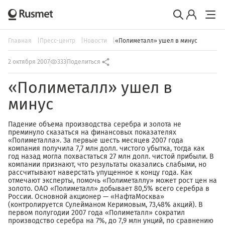
Главная
Пресс-центр
Новости
«Полиметалл» ушел в минус
2 октября 2007
333
Поделиться
«Полиметалл» ушел в
минус
Падение объема производства серебра и золота не
преминуло сказаться на финансовых показателях
«Полиметалла». За первые шесть месяцев 2007 года
компания получила 7,7 млн долл. чистого убытка, тогда как
год назад могла похвастаться 27 млн долл. чистой прибыли. В
компании признают, что результаты оказались слабыми, но
рассчитывают наверстать упущенное к концу года. Как
отмечают эксперты, помочь «Полиметаллу» может рост цен на
золото. ОАО «Полиметалл» добывает 80,5% всего серебра в
России. Основной акционер — «НафтаМосква»
(контролируется Сулейманом Керимовым, 73,48% акций). В
первом полугодии 2007 года «Полиметалл» сократил
производство серебра на 7%, до 7,9 млн унций, по сравнению