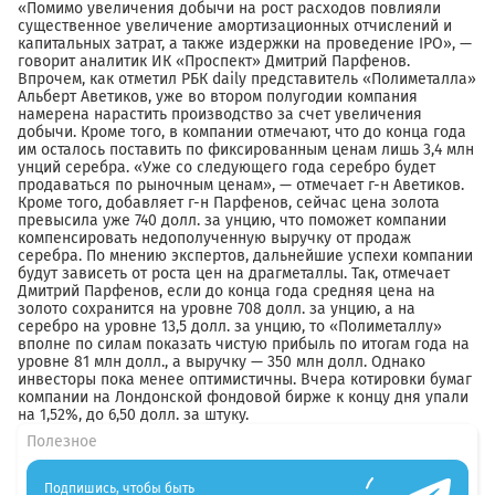
«Помимо увеличения добычи на рост расходов повлияли
существенное увеличение амортизационных отчислений и
капитальных затрат, а также издержки на проведение IPO», —
говорит аналитик ИК «Проспект» Дмитрий Парфенов.
Впрочем, как отметил РБК daily представитель «Полиметалла»
Альберт Аветиков, уже во втором полугодии компания
намерена нарастить производство за счет увеличения
добычи. Кроме того, в компании отмечают, что до конца года
им осталось поставить по фиксированным ценам лишь 3,4 млн
унций серебра. «Уже со следующего года серебро будет
продаваться по рыночным ценам», — отмечает г-н Аветиков.
Кроме того, добавляет г-н Парфенов, сейчас цена золота
превысила уже 740 долл. за унцию, что поможет компании
компенсировать недополученную выручку от продаж
серебра. По мнению экспертов, дальнейшие успехи компании
будут зависеть от роста цен на драгметаллы. Так, отмечает
Дмитрий Парфенов, если до конца года средняя цена на
золото сохранится на уровне 708 долл. за унцию, а на
серебро на уровне 13,5 долл. за унцию, то «Полиметаллу»
вполне по силам показать чистую прибыль по итогам года на
уровне 81 млн долл., а выручку — 350 млн долл. Однако
инвесторы пока менее оптимистичны. Вчера котировки бумаг
компании на Лондонской фондовой бирже к концу дня упали
на 1,52%, до 6,50 долл. за штуку.
Полезное
Подпишись, чтобы быть