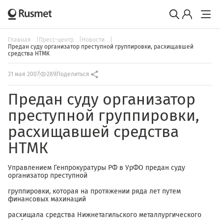
Главная
Пресс-центр
Новости
Предан суду организатор преступной группировки, расхищавшей
средства НТМК
31 мая 2007
289
Поделиться
Предан суду организатор
преступной группировки,
расхищавшей средства
НТМК
Управлением Генпрокуратуры РФ в УрФО предан суду
организатор преступной
группировки, которая на протяжении ряда лет путем
финансовых махинаций
расхищала средства Нижнетагильского металлургического