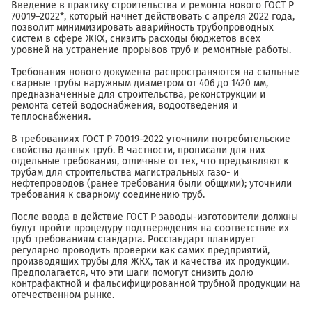
Введение в практику строительства и ремонта нового ГОСТ Р
70019–2022*, который начнет действовать с апреля 2022 года,
позволит минимизировать аварийность трубопроводных
систем в сфере ЖКХ, снизить расходы бюджетов всех
уровней на устранение прорывов труб и ремонтные работы.
Требования нового документа распространяются на стальные
сварные трубы наружным диаметром от 406 до 1420 мм,
предназначенные для строительства, реконструкции и
ремонта сетей водоснабжения, водоотведения и
теплоснабжения.
В требованиях ГОСТ Р 70019–2022 уточнили потребительские
свойства данных труб. В частности, прописали для них
отдельные требования, отличные от тех, что предъявляют к
трубам для строительства магистральных газо- и
нефтепроводов (ранее требования были общими); уточнили
требования к сварному соединению труб.
После ввода в действие ГОСТ Р заводы-изготовители должны
будут пройти процедуру подтверждения на соответствие их
труб требованиям стандарта. Росстандарт планирует
регулярно проводить проверки как самих предприятий,
производящих трубы для ЖКХ, так и качества их продукции.
Предполагается, что эти шаги помогут снизить долю
контрафактной и фальсифицированной трубной продукции на
отечественном рынке.