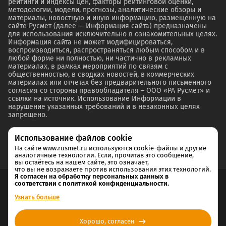
рейтинги и индексы цен, факторы рейтинговой оценки,
методологии, модели, прогнозы, аналитические обзоры и
материалы, новостную и иную информацию, размещенную на
сайте Русмет (далее — Информация сайта) предназначены
для использования исключительно в ознакомительных целях.
Информация сайта не может модифицироваться,
воспроизводиться, распространяться любым способом и в
любой форме ни полностью, ни частично в рекламных
материалах, в рамках мероприятий по связям с
общественностью, в сводках новостей, в коммерческих
материалах или отчетах без предварительного письменного
согласия со стороны правообладателя – ООО «РА Русмет» и
ссылки на источник. Использование Информации в
нарушение указанных требований и в незаконных целях
запрещено.
Использование файлов cookie
На сайте www.rusmet.ru используются cookie-файлы и другие
аналогичные технологии. Если, прочитав это сообщение,
вы остаётесь на нашем сайте, это означает,
что вы не возражаете против использования этих технологий.
Я согласен на обработку персональных данных в
соответствии с политикой конфиденциальности.
Согласие на обработку и хранение персональных данных
Узнать больше
Политика cookie
Хорошо, согласен
Политика конфиденциальности