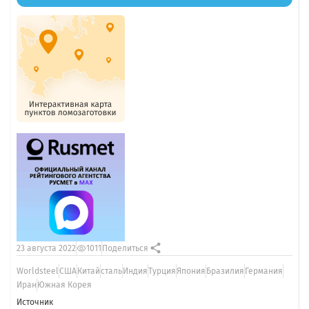
23 августа 2022
1011
Поделиться
Worldsteel
США
Китай
сталь
Индия
Турция
Япония
Бразилия
Германия
Иран
Южная Корея
Источник