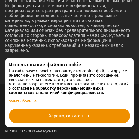
для использования исключительно в ознакомительных целях.
Информация сайта не может модифицироваться,
воспроизводиться, распространяться любым способом и в
любой форме ни полностью, ни частично в рекламных
материалах, в рамках мероприятий по связям с
общественностью, в сводках новостей, в коммерческих
материалах или отчетах без предварительного письменного
согласия со стороны правообладателя – ООО «РА Русмет» и
ссылки на источник. Использование Информации в
нарушение указанных требований и в незаконных целях
запрещено.
Использование файлов cookie
На сайте www.rusmet.ru используются cookie-файлы и другие
аналогичные технологии. Если, прочитав это сообщение,
вы остаётесь на нашем сайте, это означает,
что вы не возражаете против использования этих технологий.
Я согласен на обработку персональных данных в
соответствии с политикой конфиденциальности.
Согласие на обработку и хранение персональных данных
Узнать больше
Политика cookie
Хорошо, согласен
Политика конфиденциальности
© 2008–2025 ООО «РА Русмет»