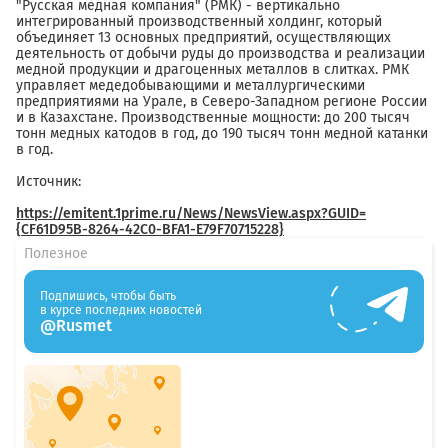
"Русская медная компания" (РМК) - вертикально
интегрированный производственный холдинг, который
объединяет 13 основных предприятий, осуществляющих
деятельность от добычи руды до производства и реализации
медной продукции и драгоценных металлов в слитках. РМК
управляет медедобывающими и металлургическими
предприятиями на Урале, в Северо-Западном регионе России
и в Казахстане. Производственные мощности: до 200 тысяч
тонн медных катодов в год, до 190 тысяч тонн медной катанки
в год.
Источник:
https://emitent.1prime.ru/News/NewsView.aspx?GUID=
{CF61D95B-8264-42C0-BFA1-E79F70715228}
Полезное
Подпишись, чтобы быть
в курсе последних новостей
@Rusmet