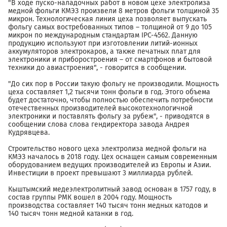
"В ходе пуско-наладочных работ в новом цехе электролиза
медной фольги КМЭЗ произвели 8 метров фольги толщиной 35
микрон. Технологическая линия цеха позволяет выпускать
фольгу самых востребованных типов – толщиной от 9 до 105
микрон по международным стандартам IPC-4562. Данную
продукцию используют при изготовлении литий-ионных
аккумуляторов электрокаров, а также печатных плат для
электроники и приборостроения – от смартфонов и бытовой
техники до авиастроения", - говорится в сообщении.
"До сих пор в России такую фольгу не производили. Мощность
цеха составляет 1,2 тысячи тонн фольги в год. Этого объема
будет достаточно, чтобы полностью обеспечить потребности
отечественных производителей высокотехнологичной
электроники и поставлять фольгу за рубеж", - приводятся в
сообщении слова слова гендиректора завода Андрея
Кудрявцева.
Строительство нового цеха электролиза медной фольги на
КМЭЗ началось в 2018 году. Цех оснащен самым современным
оборудованием ведущих производителей из Европы и Азии.
Инвестиции в проект превышают 3 миллиарда рублей.
Кыштымский медеэлектролитный завод основан в 1757 году, в
состав группы РМК вошел в 2004 году. Мощность
производства составляет 140 тысяч тонн медных катодов и
140 тысяч тонн медной катанки в год.