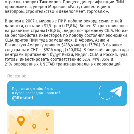
отрасли, говорит Тихомиров. Процесс диверсификации ПИИ
продолжится, уверен Морозов: «Растут инвестиции в
автопром, строительство и девелопмент, торговлю».
В целом в 2007 г. мировые ПИИ побили рекорд семилетней
давности, составив $1,5 трлн (+17,8%). Более $1 трлн пришлось
на развитые страны (+16,8%), лидер по-прежнему США. Но из-
за беспокойства инвесторов по поводу состояния экономики
США приток ПИИ туда замедлился. В Африку, Азию и
Латинскую Америку пришло $438,4 млрд (+15,7%). В бывшие
соцстраны и СНГ — $97,6 млрд (+40,8%). В ближайшие два года
центрами притяжения будут Китай, Индия, США и Россия. Туда
готовы инвестировать соответственно 52%, 41%, 35% и
21% опрошенных UNCTAD транснациональных корпораций.
Полезное
Подпишись, чтобы быть
в курсе последних новостей
@Rusmet