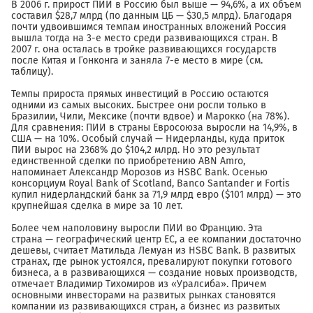
В 2006 г. прирост ПИИ в Россию был выше — 94,6%, а их объем
составил $28,7 млрд (по данным ЦБ — $30,5 млрд). Благодаря
почти удвоившимся темпам иностранных вложений Россия
вышла тогда на 3-е место среди развивающихся стран. В
2007 г. она осталась в тройке развивающихся государств
после Китая и Гонконга и заняла 7-е место в мире (см.
таблицу).
Темпы прироста прямых инвестиций в Россию остаются
одними из самых высоких. Быстрее они росли только в
Бразилии, Чили, Мексике (почти вдвое) и Марокко (на 78%).
Для сравнения: ПИИ в страны Евросоюза выросли на 14,9%, в
США — на 10%. Особый случай — Нидерланды, куда приток
ПИИ вырос на 2368% до $104,2 млрд. Но это результат
единственной сделки по приобретению ABN Amro,
напоминает Александр Морозов из HSBC Bank. Осенью
консорциум Royal Bank of Scotland, Banco Santander и Fortis
купил нидерландский банк за 71,9 млрд евро ($101 млрд) — это
крупнейшая сделка в мире за 10 лет.
Более чем наполовину выросли ПИИ во Францию. Эта
страна — географический центр ЕС, а ее компании достаточно
дешевы, считает Матильда Лемуан из HSBC Bank. В развитых
странах, где рынок устоялся, превалируют покупки готового
бизнеса, а в развивающихся — создание новых производств,
отмечает Владимир Тихомиров из «Уралсиба». Причем
основными инвесторами на развитых рынках становятся
компании из развивающихся стран, а бизнес из развитых