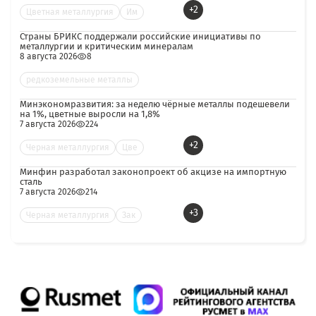
+2
Цветная металлургия
Им
Страны БРИКС поддержали российские инициативы по
металлургии и критическим минералам
8 августа 2026
8
редкоземельные металлы
Минэкономразвития: за неделю чёрные металлы подешевели
на 1%, цветные выросли на 1,8%
7 августа 2026
224
+2
Черная металлургия
Цве
Минфин разработал законопроект об акцизе на импортную
сталь
7 августа 2026
214
+3
Черная металлургия
Зак