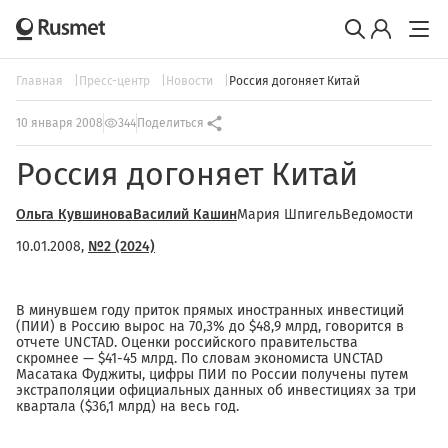
Главная
Пресс-центр
Новости
Россия догоняет Китай
10 января 2008
344
Поделиться
Россия догоняет Китай
Ольга Кувшинова
Василий Кашин
Мария ШпигельВедомости
10.01.2008,
№2 (2024)
В минувшем году приток прямых иностранных инвестиций
(ПИИ) в Россию вырос на 70,3% до $48,9 млрд, говорится в
отчете UNCTAD. Оценки российского правительства
скромнее — $41-45 млрд. По словам экономиста UNCTAD
Масатака Фуджиты, цифры ПИИ по России получены путем
экстраполяции официальных данных об инвестициях за три
квартала ($36,1 млрд) на весь год.