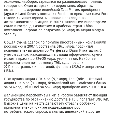
экономик, наоборот, стремится на развивающиеся рынки,
говорит он. Один из ярких примеров таких обратных
потоков — намерение индийской Tata Motors приобрести
Jaguar и Land Rover у компании Ford, в то время как сама Ford
готовится инвестировать в новые производства
автокомпонентов в Индии. В 2007 г. активными инвесторами
стали и госфонды азиатских и арабских стран. China
Investment Corporation потратила $5 млрд на акции Morgan
Stanley.
Общая сумма сделок по покупке иностранными компаниями
российских в 2007 г. составила $16,5 млрд, подсчитал
исполнительный директор
Mergers.ru
Юрий Игнатишин. С
учетом сделок, находящихся в стадии оформления, сумма
может вырасти до $24-25 млрд, уточняет он. Наиболее
привлекателен по-прежнему ТЭК, куда пришли
27% иностранных инвестиций, финансы (23%) и энергетика
(15%).
E.On купила акции ОГК-4 за $5,9 млрд, Enel (обе — Италия) —
акции ОГК-5 за $1,8 млрд, бельгийский KBC -«Абсолют банк»
за $1 млрд. Eni и Enel за $5,8 млрд приобрели активы ЮКОСа.
Дальнейшие перспективы ПИИ в Россию зависят от позиции
государства по ограничению доступа в ТЭК, полагает UNCTAD.
Высокие цены на нефть делают эту отрасль особенно
привлекательной, они же поддерживают рост
потребительского спроса, а значит, инвестиций в другие