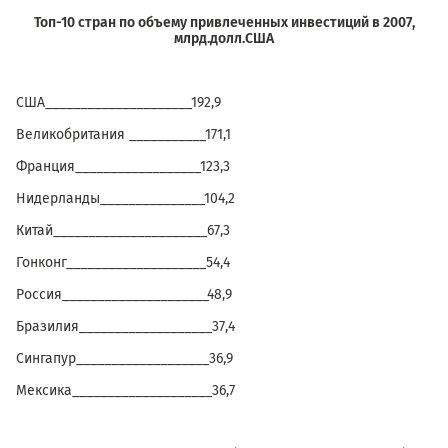
Топ-10 стран по объему привлеченных инвестиций в 2007,
млрд.долл.США
США_____________________192,9
Великобритания ___________171,1
Франция__________________123,3
Нидерланды_______________104,2
Китай______________________67,3
Гонконг____________________54,4
Россия_____________________48,9
Бразилия___________________37,4
Сингапур___________________36,9
Мексика____________________36,7