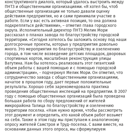
конструктивного диалога, который удалось выстроить между
ПНТЗ и общественными организациями. «Я хотел бы, чтоб
общественные организации не только давали оценку
действиям предприятия, но и сами принимали участие в
работе. Если у вас есть активная позиция, то она должна
подкрепляться действиями», – отметил глава городского
округа. Исполнительный директор ПНТЗ Мелик Мори
рассказал о планах завода по благоустройству городской
территории. «Сегодня хотелось бы заложить основу под наши
долгосрочные проекты, которых у предприятия довольно
много. Это мероприятия по благоустройству и озеленению
города, в том числе возведение детских площадок, дворовых
спортивных кортов, масштабная реконструкция улицы
Ватутина. Нам бы хотелось реализовать этот гигантский
объем работы с вашей помощью и с помощью городской
администрации», - подчеркнул Мелик Мори. Он отметил, что
сотрудничество завода с общественными организациями,
начатое в прошлом году, дает первые положительные
результаты. Хорошо себя зарекомендовала практика
проведения общественных инспекций на предприятии. В 2007
году с помощью общественных организаций была проведена
большая работа по сбору предложений от жителей
микрорайона Талица по благоустройству и озеленению
территории поселка. «Нам нужно время, чтобы рассмотреть
этот документ и определить, кто какой объем работ возьмет
на себя. Также в этом году мы приступаем к аналогичному
опросу жителей Самстроя и Труд-поселка. С вами вместе, на
основании данных этого опроса, мы сформулируем