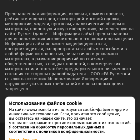
Представленная информация, включая, помимо прочего,
рейтинги и индексы цен, факторы рейтинговой оценки,
методологии, модели, прогнозы, аналитические обзоры и
материалы, новостную и иную информацию, размещенную на
сайте Русмет (далее — Информация сайта) предназначены
для использования исключительно в ознакомительных целях.
Информация сайта не может модифицироваться,
воспроизводиться, распространяться любым способом и в
любой форме ни полностью, ни частично в рекламных
материалах, в рамках мероприятий по связям с
общественностью, в сводках новостей, в коммерческих
материалах или отчетах без предварительного письменного
согласия со стороны правообладателя – ООО «РА Русмет» и
ссылки на источник. Использование Информации в
нарушение указанных требований и в незаконных целях
запрещено.
Использование файлов cookie
На сайте www.rusmet.ru используются cookie-файлы и другие
аналогичные технологии. Если, прочитав это сообщение,
вы остаётесь на нашем сайте, это означает,
что вы не возражаете против использования этих технологий.
Я согласен на обработку персональных данных в
соответствии с политикой конфиденциальности.
Согласие на обработку и хранение персональных данных
Узнать больше