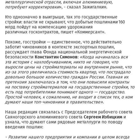
металлургической отрасли, включая алюминиевую,
потребуют корректировки
», - сказал Зажигалкин.
Кто однозначно в выигрыше, так это государственные
стройки: власти не скрывают, что добытые пошлинами 160
млрд пойдут на компенсацию удорожания
различных госконтрактов, пишет «Коммерсант».
Похоже, госстройки — единственное, что действительно
заботит чиновников в контексте экспортных пошлин,
рассуждает глава Фонда национальной энергетической
безопасности
Константин Симонов
:
«Когда начиналась вся
эта история с
нахлобучиванием
, никто не говорил, что
выросли цены на стройматериалы на внутреннем рынке, что
из-за этого увеличилась стоимость квартир, что пострадало
довольно большое количество граждан России. Главная их
претензия заключалась в том, что они повысили контракты
на поставку стройматериалов на государственные стройки, то
есть под потребителями понимают одного — государство.
Простой человек, к сожалению, не входит в список тех, о ком
думают наши топ-чиновники в правительстве»
.
Наша редакция связалась с Председателем рабочего совета
Саяногорского алюминиевого совета
Серге
ем Избицким
и
узнала, что думают сами рядовые металлурги по поводу
введения пошлин:
- Развитие нашего предприятия и компании в целом всегда