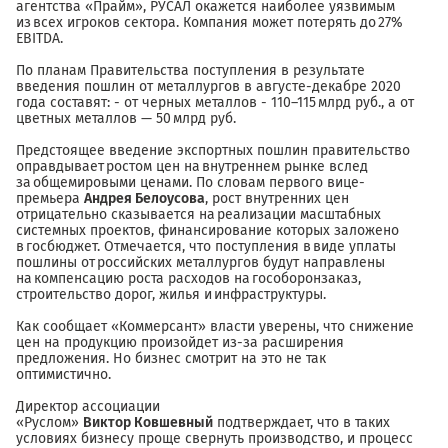
агентства «Прайм», РУСАЛ окажется наиболее уязвимым
из всех игроков сектора. Компания может потерять до 27%
EBITDA.
По планам Правительства поступления в результате
введения пошлин от металлургов в августе-декабре 2020
года составят: - от черных металлов - 110–115 млрд руб., а от
цветных металлов — 50 млрд руб.
Предстоящее введение экспортных пошлин правительство
оправдывает ростом цен на внутреннем рынке вслед
за общемировыми ценами. По словам первого вице-
премьера
Андрея Белоусова
, рост внутренних цен
отрицательно сказывается на реализации масштабных
системных проектов, финансирование которых заложено
в госбюджет. Отмечается, что поступления в виде уплаты
пошлины от российских металлургов будут направлены
на компенсацию роста расходов на гособоронзаказ,
строительство дорог, жилья и инфраструктуры.
Как сообщает «Коммерсант» власти уверены, что снижение
цен на продукцию произойдет из-за расширения
предложения. Но бизнес смотрит на это не так
оптимистично.
Директор ассоциации
«Руслом»
Виктор
Ковшевный
подтверждает, что в таких
условиях бизнесу проще свернуть производство, и процесс