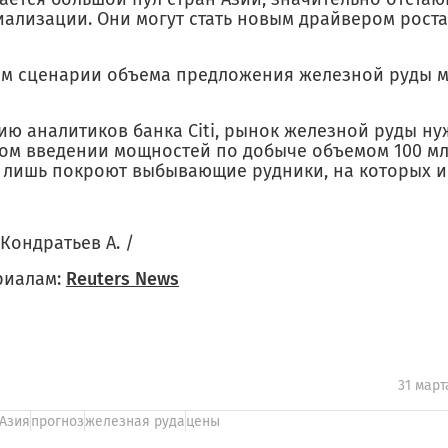
иализации. Они могут стать новым драйвером роста
ом сценарии объема предложения железной руды м
ию аналитиков банка Citi, рынок железной руды ну
ом введении мощностей по добыче объемом 100 млн
 лишь покроют выбывающие рудники, на которых и
 Кондратьев А. /
риалам:
Reuters News
31 март
Азия
прогноз
железная руда
цены