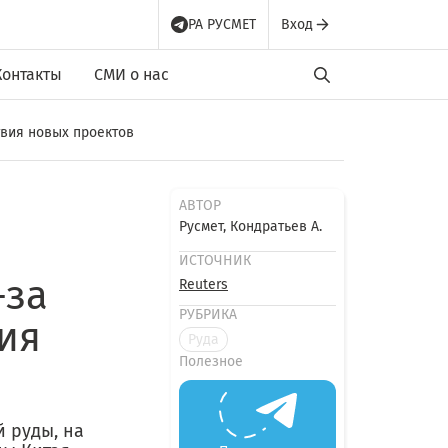
РА РУСМЕТ
Вход
Контакты
СМИ о нас
твия новых проектов
АВТОР
Русмет, Кондратьев А.
ИСТОЧНИК
-за
Reuters
РУБРИКА
ия
Руда
Полезное
 руды, на