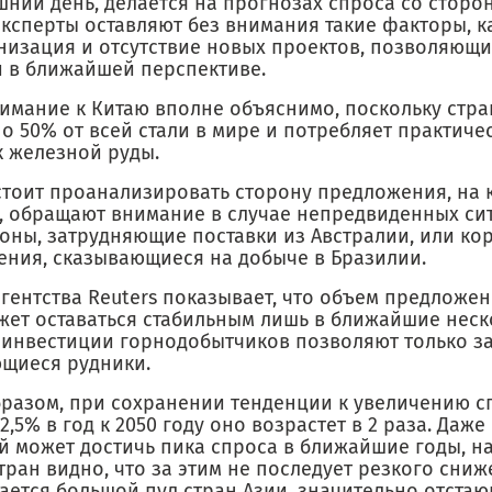
ний день, делается на прогнозах спроса со сторон
эксперты оставляют без внимания такие факторы, к
низация и отсутствие новых проектов, позволяющи
и в ближайшей перспективе.
нимание к Китаю вполне объяснимо, поскольку стр
 50% от всей стали в мире и потребляет практиче
к железной руды.
стоит проанализировать сторону предложения, на к
, обращают внимание в случае непредвиденных сит
лоны, затрудняющие поставки из Австралии, или к
ения, сказывающиеся на добыче в Бразилии.
агентства Reuters показывает, что объем предложе
жет оставаться стабильным лишь в ближайшие неско
 инвестиции горнодобытчиков позволяют только з
щиеся рудники.
бразом, при сохранении тенденции к увеличению сп
2,5% в год к 2050 году оно возрастет в 2 раза. Даже
ай может достичь пика спроса в ближайшие годы, н
тран видно, что за этим не последует резкого сни
тается большой пул стран Азии, значительно отста