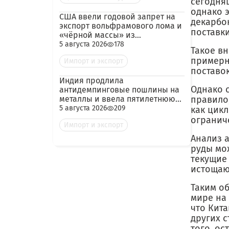
сегодняш
однако 
США ввели годовой запрет на
декарбо
экспорт вольфрамового лома и
поставк
«чёрной массы» из
аккумуляторов
5 августа 2026
178
Такое в
примерно
Импорт и экспорт
поставо
Индия продлила
Однако 
антидемпинговые пошлины на
металлы и ввела пятилетнюю
правило
пошлину на импорт кокса из
5 августа 2026
209
как цик
России
огранич
Импорт и экспорт
Анализ 
руды мо
текущие
истощаю
Таким о
мире на 
что Кит
других с
того, ос