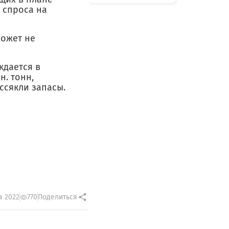
 спроса на
ожет не
ждается в
. тонн,
ссякли запасы.
а 2022
770
Поделиться