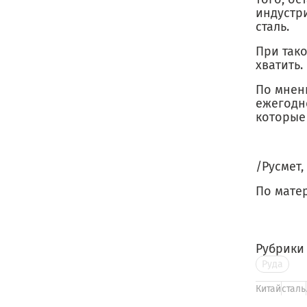
индустр
сталь.
При так
хватить.
По мнен
ежегодн
которые
/Русмет,
По мате
Рубрики
Руда
Китай
сталь