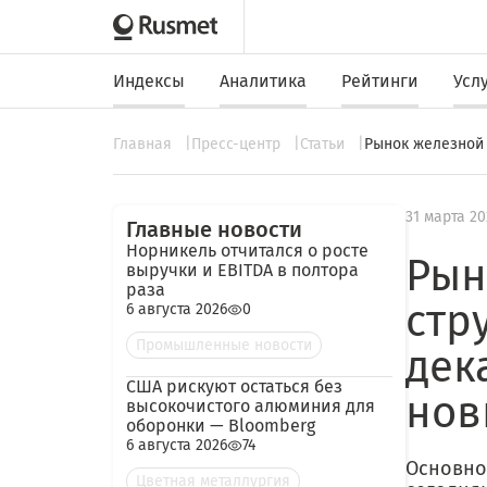
Индексы
Аналитика
Рейтинги
Усл
Главная
Пресс-центр
Статьи
Рынок железной 
31 марта 20
Главные новости
Норникель отчитался о росте
Рын
выручки и EBITDA в полтора
раза
стр
6 августа 2026
0
Промышленные новости
дек
США рискуют остаться без
нов
высокочистого алюминия для
оборонки — Bloomberg
6 августа 2026
74
Основно
Цветная металлургия