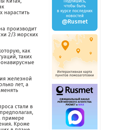
ы Китая,
Подпишись,
ак
чтобы быть
в курсе последних
х нарастить
новостей
@Rusmet
ана производит
ски 2/3 морских
оторую, как
уаций, таких
оронавирусные
ния железной
лько лет, а
аменять
роса стали в
 предполагая,
а примере
жения. Кроме
ющих в плане