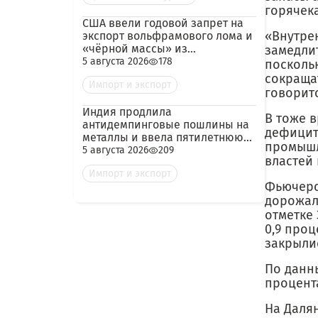
горячека
США ввели годовой запрет на
«Внутрен
экспорт вольфрамового лома и
«чёрной массы» из
замедлит
аккумуляторов
5 августа 2026
178
посколь
сокраща
Импорт и экспорт
говоритс
Индия продлила
В тоже 
антидемпинговые пошлины на
дефицит
металлы и ввела пятилетнюю
промышл
пошлину на импорт кокса из
5 августа 2026
209
властей
России
Импорт и экспорт
Фьючерс
дорожал
отметке
0,9 проц
закрылис
По данны
процента
На Даля