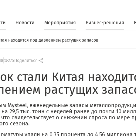
уги
Новости
Мероприятия
Бизнес-решения
итая находится под давлением растущих запасов
18
275
Поделиться
ок стали Китая находит
лением растущих запас
ым Mysteel, еженедельные запасы металлопродукци
на 29,5 тыс. тонн с неделей ранее до почти 10 мил
, что свидетельствует о снижении спроса по мере 
ого сезона.
рматуры упали на 0,35 процента до 4,56 миллиона 