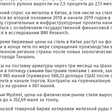
таного рулона выросли на 2,5 процента до 2,13 ми
ний спрос на металлы в Китае, в том числе на ста
ся во второй половине 2018 и начале 2019 годов в
ку строительные и инфраструктурные проекты нач
ться с ослаблением государственной финансовой п
я в исследовании BMI Research.
время биржевые цены на сталь в Китае растут на ф
а в конце лета по мере сокращения производства 
енном регионе страны после новых экологически
 города Таншань.
ы на поставку арматуры через три месяца на Шан
и в пятницу самыми быстрыми темпами с июня, за
 3 985 юаней (примерно 588,33 доллара США) после
ента в начале торгов. Контракты на горячекатаную 
ь на уровне 4 061 юаней.
м Mysteel, цены на физическом рынке стали вырос
 до 4 352,69 юаня за тонну.
ньской товарной бирже котировки железной руды 