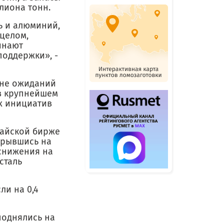
ллиона тонн.
ль и алюминий,
 целом,
инают
оддержки», -
оне ожиданий
в крупнейшем
х инициатив
хайской бирже
крывшись на
 снижения на
сталь
ли на 0,4
поднялись на