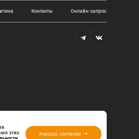
итика
Контакты
Онлайн-запрос
ав
ния этих
Хорошо, согласен
льности.