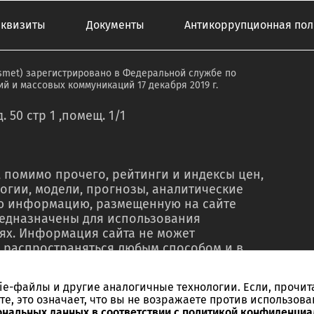
еквизиты
Документы
Антикоррупционная пол
smet) зарегистрировано в Федеральной службе по
й и массовых коммуникаций 17 декабря 2019 г.
. 50 стр 1 ,помещ. 1/1
 помимо прочего, рейтинги и индексы цен,
огии, модели, прогнозы, аналитические
ую информацию, размещенную на сайте
редназначены для использования
ях. Информация сайта не может
 распространяться любым способом и в
о в рекламных материалах, в рамках
тью, в сводках новостей, в коммерческих
kie-файлы и другие аналогичные технологии. Если, прочит
ельного письменного согласия со стороны
те, это означает, что вы не возражаете против использова
ссылки на источник. Использование
ональных данных в соответствии с политикой конфиденциа