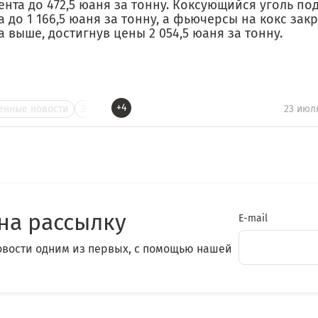
ента до 472,5 юаня за тонну. Коксующийся уголь по
 до 1 166,5 юаня за тонну, а фьючерсы на кокс закр
 выше, достигнув цены 2 054,5 юаня за тонну.
+4
нные новости
Э
23 июл
на рассылку
E-mail
овости одним из первых, с помощью нашей