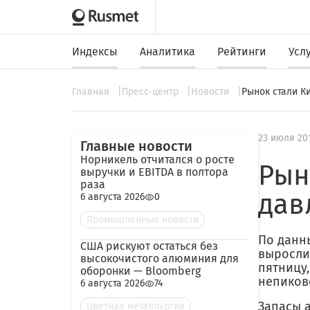
Индексы
Аналитика
Рейтинги
Усл
Главная
Пресс-центр
Новости
Рынок стали К
23 июля 20
Главные новости
Норникель отчитался о росте
Рын
выручки и EBITDA в полтора
раза
дав
6 августа 2026
0
Промышленные новости
По данн
США рискуют остаться без
выросли 
высокочистого алюминия для
пятницу
оборонки — Bloomberg
непиков
6 августа 2026
74
Запасы а
Цветная металлургия