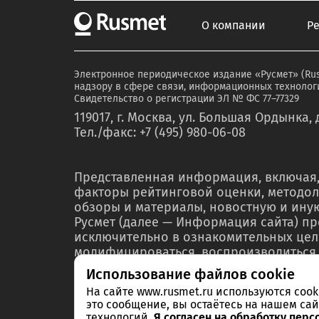
О компании
Р
Электронное периодическое издание «Русмет» (Ru
надзору в сфере связи, информационных технологи
Свидетельство о регистрации ЭЛ № ФС 77–77329
119017, г. Москва, ул. Большая Ордынка, д
Тел./факс: +7 (495) 980-06-08
Представленная информация, включая,
факторы рейтинговой оценки, методол
обзоры и материалы, новостную и ин
Русмет (далее — Информация сайта) п
исключительно в ознакомительных цел
модифицироваться, воспроизводиться,
любой форме ни полностью, ни частичн
Использование файлов cookie
мероприятий по связям с общественнос
На сайте www.rusmet.ru используются coo
материалах или отчетах без предварит
это сообщение, вы остаётесь на нашем сай
правообладателя – ООО «РА Русмет» и 
технологий.
Я согласен на обработку перс