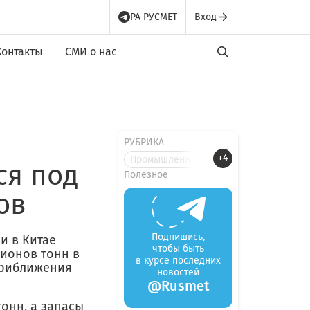
РА РУСМЕТ
Вход
Контакты
СМИ о нас
РУБРИКА
+4
Промышленные новости
ся под
Полезное
ов
Подпишись,
и в Китае
чтобы быть
лионов тонн в
в курсе последних
приближения
новостей
@Rusmet
тонн, а запасы