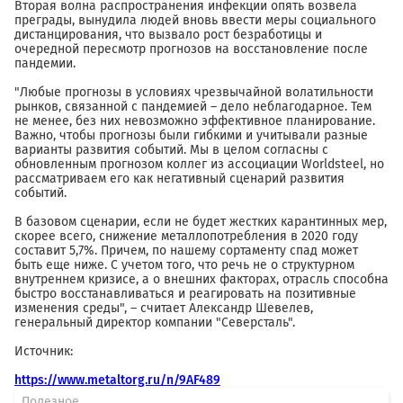
Вторая волна распространения инфекции опять возвела
преграды, вынудила людей вновь ввести меры социального
дистанцирования, что вызвало рост безработицы и
очередной пересмотр прогнозов на восстановление после
пандемии.
"Любые прогнозы в условиях чрезвычайной волатильности
рынков, связанной с пандемией – дело неблагодарное. Тем
не менее, без них невозможно эффективное планирование.
Важно, чтобы прогнозы были гибкими и учитывали разные
варианты развития событий. Мы в целом согласны с
обновленным прогнозом коллег из ассоциации Worldsteel, но
рассматриваем его как негативный сценарий развития
событий.
В базовом сценарии, если не будет жестких карантинных мер,
скорее всего, снижение металлопотребления в 2020 году
составит 5,7%. Причем, по нашему сортаменту спад может
быть еще ниже. С учетом того, что речь не о структурном
внутреннем кризисе, а о внешних факторах, отрасль способна
быстро восстанавливаться и реагировать на позитивные
изменения среды", – считает Александр Шевелев,
генеральный директор компании "Северсталь".
Источник:
https://www.metaltorg.ru/n/9AF489
Полезное