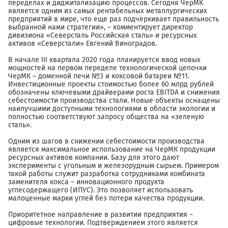
переделах и диджитализацию процессов. Сегодня ЧерМК
является одним из самых рентабельных металлургических
предприятий в мире, что еще раз подчёркивает правильность
выбранной нами стратегии», – комментирует директор
дивизиона «Северсталь Российская сталь» и ресурсных
активов «Северстали» Евгений Виноградов.
В начале III квартала 2020 года планируется ввод новых
мощностей на первом переделе технологической цепочки
ЧерМК – доменной печи №3 и коксовой батареи №11.
Инвестиционные проекты стоимостью более 60 млрд рублей
обозначены ключевыми драйверами роста EBITDA и снижения
себестоимости производства стали. Новые объекты оснащены
наилучшими доступными технологиями в области экологии и
полностью соответствуют запросу общества на «зеленую
сталь».
Одним из шагов в снижении себестоимости производства
является максимальное использование на ЧерМК продукции
ресурсных активов компании. Базу для этого дают
эксперименты с угольным и железорудным сырьем. Примером
такой работы служит разработка сотрудниками комбината
заменителя кокса – инновационного продукта
углесодержащего (ИПУС). Это позволяет использовать
малоценные марки углей без потери качества продукции.
Приоритетное направление в развитии предприятия –
цифровые технологии. Подтверждением этого является