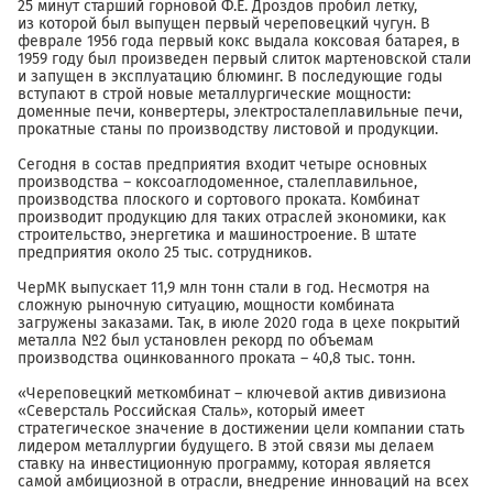
25 минут старший горновой Ф.Е. Дроздов пробил летку,
из которой был выпущен первый череповецкий чугун. В
феврале 1956 года первый кокс выдала коксовая батарея, в
1959 году был произведен первый слиток мартеновской стали
и запущен в эксплуатацию блюминг. В последующие годы
вступают в строй новые металлургические мощности:
доменные печи, конвертеры, электросталеплавильные печи,
прокатные станы по производству листовой и продукции.
Сегодня в состав предприятия входит четыре основных
производства – коксоаглодоменное, сталеплавильное,
производства плоского и сортового проката. Комбинат
производит продукцию для таких отраслей экономики, как
строительство, энергетика и машиностроение. В штате
предприятия около 25 тыс. сотрудников.
ЧерМК выпускает 11,9 млн тонн стали в год. Несмотря на
сложную рыночную ситуацию, мощности комбината
загружены заказами. Так, в июле 2020 года в цехе покрытий
металла №2 был установлен рекорд по объемам
производства оцинкованного проката – 40,8 тыс. тонн.
«Череповецкий меткомбинат – ключевой актив дивизиона
«Северсталь Российская Сталь», который имеет
стратегическое значение в достижении цели компании стать
лидером металлургии будущего. В этой связи мы делаем
ставку на инвестиционную программу, которая является
самой амбициозной в отрасли, внедрение инноваций на всех