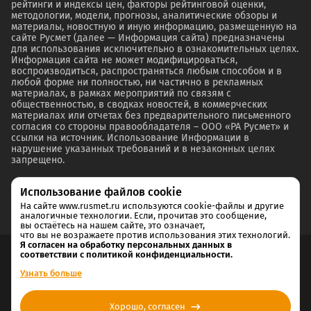
рейтинги и индексы цен, факторы рейтинговой оценки,
методологии, модели, прогнозы, аналитические обзоры и
материалы, новостную и иную информацию, размещенную на
сайте Русмет (далее — Информация сайта) предназначены
для использования исключительно в ознакомительных целях.
Информация сайта не может модифицироваться,
воспроизводиться, распространяться любым способом и в
любой форме ни полностью, ни частично в рекламных
материалах, в рамках мероприятий по связям с
общественностью, в сводках новостей, в коммерческих
материалах или отчетах без предварительного письменного
согласия со стороны правообладателя – ООО «РА Русмет» и
ссылки на источник. Использование Информации в
нарушение указанных требований и в незаконных целях
запрещено.
Использование файлов cookie
На сайте www.rusmet.ru используются cookie-файлы и другие
аналогичные технологии. Если, прочитав это сообщение,
вы остаётесь на нашем сайте, это означает,
что вы не возражаете против использования этих технологий.
Я согласен на обработку персональных данных в
соответствии с политикой конфиденциальности.
Согласие на обработку и хранение персональных данных
Узнать больше
Политика cookie
Хорошо, согласен
Политика конфиденциальности