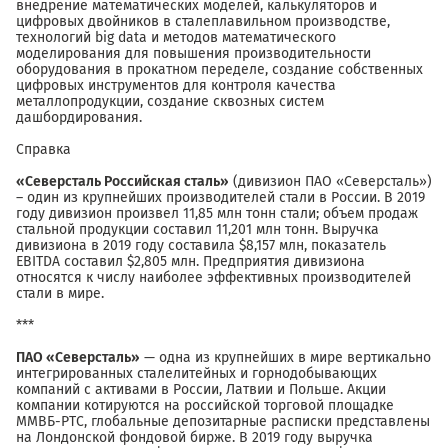
внедрение математических моделей, калькуляторов и
цифровых двойников в сталеплавильном производстве,
технологий big data и методов математического
моделирования для повышения производительности
оборудования в прокатном переделе, создание собственных
цифровых инструментов для контроля качества
металлопродукции, создание сквозных систем
дашбордирования.
Справка
«Северсталь Российская сталь»
(дивизион ПАО «Северсталь»)
– один из крупнейших производителей стали в России. В 2019
году дивизион произвел 11,85 млн тонн стали; объем продаж
стальной продукции составил 11,201 млн тонн. Выручка
дивизиона в 2019 году составила $8,157 млн, показатель
EBITDA составил $2,805 млн. Предприятия дивизиона
относятся к числу наиболее эффективных производителей
стали в мире.
***
ПАО «Северсталь»
— одна из крупнейших в мире вертикально
интегрированных сталелитейных и горнодобывающих
компаний c активами в России, Латвии и Польше. Акции
компании котируются на российской торговой площадке
ММВБ-РТС, глобальные депозитарные расписки представлены
на Лондонской фондовой бирже. В 2019 году выручка