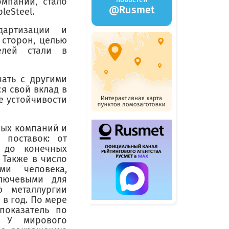
мпаний, стало
@Rusmet
leSteel.
ндартизации и
 сторон, целью
елей стали в
чать с другими
я свой вклад в
е устойчивости
ьных компаний и
 поставок: от
 до конечных
 Также в число
ми человека,
ключевыми для
ю металлургии
в год. По мере
показатель по
. У мирового