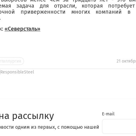
уемая задача для отрасли, которая потребуе
рочной приверженности многих компаний в с
.
к:
«Северсталь»
еталлургия
21 октябр
ResponsibleSteel
на рассылку
E-mail
овости одним из первых, с помощью нашей