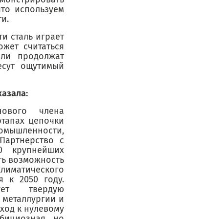
что используем
и.
и сталь играет
ожет считаться
ели продолжат
есут ощутимый
казала:
нового члена
этапах цепочки
мышленности,
Партнерство с
0 крупнейших
ть возможность
лиматического
я к 2050 году.
ует твердую
 металлургии и
ход к нулевому
бициозная, но