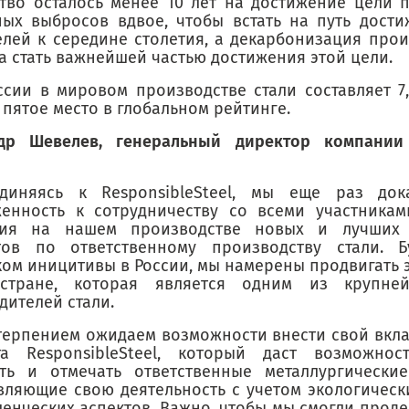
тво осталось менее 10 лет на достижение цели
ных выбросов вдвое, чтобы встать на путь дост
елей к середине столетия, а декарбонизация прои
а стать важнейшей частью достижения этой цели.
ссии в мировом производстве стали составляет 7
пятое место в глобальном рейтинге.
др Шевелев, генеральный директор компании 
единяясь к ResponsibleSteel, мы еще раз до
енность к сотрудничеству со всеми участникам
ния на нашем производстве новых и лучших 
тов по ответственному производству стали. 
ком иницитивы в России, мы намерены продвигать э
стране, которая является одним из крупне
дителей стали.
терпением ожидаем возможности внести свой вкла
та ResponsibleSteel, который даст возможнос
ть и отмечать ответственные металлургические
вляющие свою деятельность с учетом экологическ
ленческих аспектов. Важно, чтобы мы смогли прод