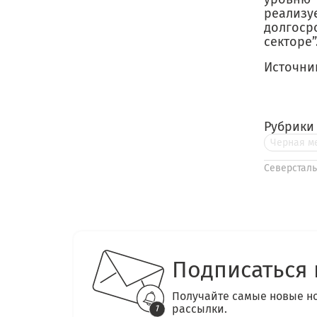
реализ
долгос
секторе”
Источни
Рубрики
Черная м
Северсталь
Подписаться 
Получайте самые новые н
рассылки.