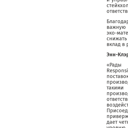
стейкхо
ответст
Благода
важную 
эко-мат
снижать
вклад в 
Энн-Клэр
«Рады 
Respons
постав
произво
такими
произво
ответс
воздейс
Присое
приверж
дает че
уровню 