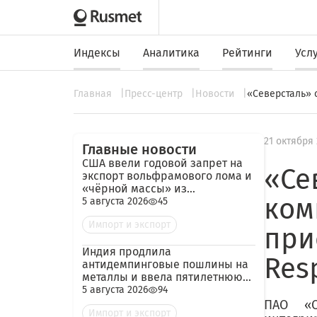
Индексы
Аналитика
Рейтинги
Усл
Главная
Пресс-центр
Новости
«Северсталь» 
21 октября 
Главные новости
США ввели годовой запрет на
«Се
экспорт вольфрамового лома и
«чёрной массы» из
ком
аккумуляторов
5 августа 2026
45
Импорт и экспорт
при
Индия продлила
Res
антидемпинговые пошлины на
металлы и ввела пятилетнюю
пошлину на импорт кокса из
5 августа 2026
94
России
ПАО «С
Импорт и экспорт