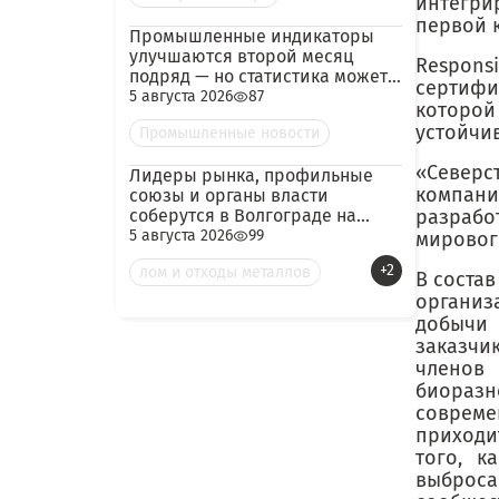
интегри
первой к
Промышленные индикаторы
улучшаются второй месяц
Respon
подряд — но статистика может
сертифи
скрывать логистический
5 августа 2026
87
которо
кризис
устойчи
Промышленные новости
«Северс
Лидеры рынка, профильные
компани
союзы и органы власти
соберутся в Волгограде на
разрабо
конференцию по металлолому
5 августа 2026
99
мировог
и металлургии
+2
лом и отходы металлов
В состав
организ
добычи
заказчи
членов
биораз
соврем
приходи
того, к
выброс