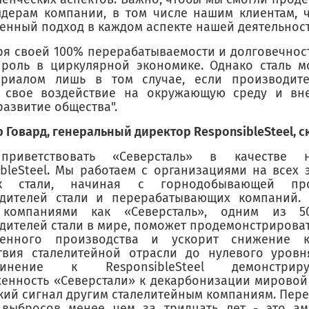
лдерам компании, в том числе нашим клиентам, 
венный подход в каждом аспекте нашей деятельност
ря своей 100% перерабатываемости и долговечност
роль в циркулярной экономике. Однако сталь м
ериалом лишь в том случае, если производит
 свое воздействие на окружающую среду и вн
развитие общества".
 Говард, генеральный директор ResponsibleSteel, с
приветствовать «Северсталь» в качестве 
ibleSteel. Мы работаем с организациями на всех 
ок стали, начиная с горнодобывающей про
дителей стали и перерабатывающих компаний. 
 компаниями как «Северсталь», одним из 5
дителей стали в мире, поможет продемонстрирова
твенного производства и ускорит снижение к
твия сталелитейной отрасли до нулевого уровн
динение к ResponsibleSteel демонстрир
енность «Северстали» к декарбонизации мировой
ткий сигнал другим сталелитейным компаниям. Пере
выбросов менее чем за тридцать лет - это ам