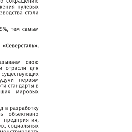
 по сокращению
ижения нулевых
зводства стали
,5%, тем самым
«Северсталь»,
казываем свою
и отрасли для
существующих
Будучи первым
ти стандарты в
йших мировых
д в разработку
ть объективно
 предприятия,
их, социальных
емонстрировать