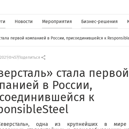
уги
Новости
Мероприятия
Бизнес-решения
стала первой компанией в России, присоединившейся к Responsibl
2021
457
Поделиться
версталь» стала первой
панией в России,
соединившейся к
ponsibleSteel
еверсталь», одна из крупнейших в мире 