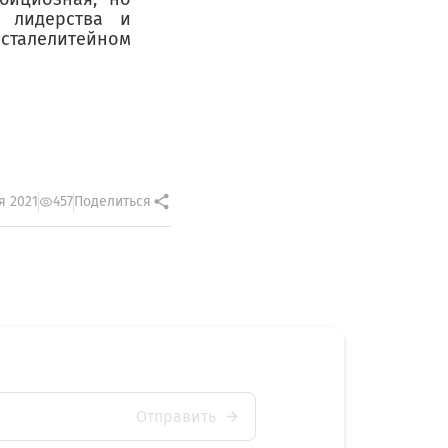
т лидерства и
талелитейном
я 2021
457
Поделиться
Отправить