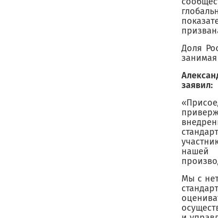
сообщес
глобаль
показат
призван
Доля Ро
занимая 
Алексан
заявил:
«Присо
приверж
внедре
стандар
участни
нашей 
произво
Мы с не
стандар
оценива
осущест
и управ