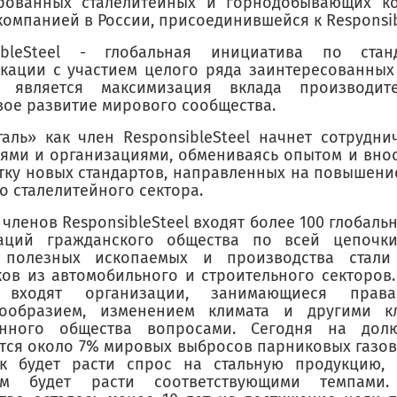
рованных сталелитейных и горнодобывающих ко
омпанией в России, присоединившейся к Responsib
sibleSteel - глобальная инициатива по ста
кации с участием целого ряда заинтересованных
й является максимизация вклада производит
вое развитие мирового сообщества.
таль» как член ResponsibleSteel начнет сотрудни
ями и организациями, обмениваясь опытом и внос
тку новых стандартов, направленных на повышени
о сталелитейного сектора.
 членов ResponsibleSteel входят более 100 глобал
аций гражданского общества по всей цепочки
 полезных ископаемых и производства стали
ков из автомобильного и строительного секторов.
 входят организации, занимающиеся права
нообразием, изменением климата и другими 
енного общества вопросами. Сегодня на дол
тся около 7% мировых выбросов парниковых газов 
ак будет расти спрос на стальную продукцию, 
ам будет расти соответствующими темпами