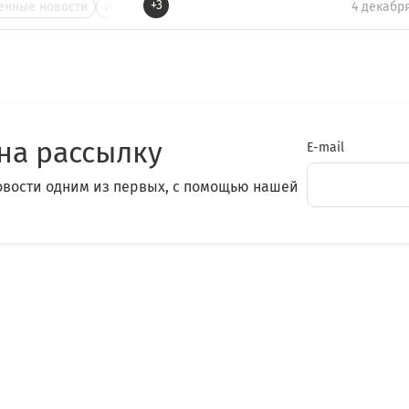
+3
нные новости
И
4 декабр
на рассылку
E-mail
овости одним из первых, с помощью нашей