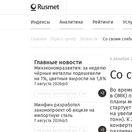
Индексы
Аналитика
Рейтинги
Усл
Главная
Пресс-центр
Новости
Со своим сляб
4 декабря 
Главные новости
Минэкономразвития: за неделю
Со 
чёрные металлы подешевели
на 1%, цветные выросли на 1,8%
7 августа 2026
0
Во время
+2
Черная металлургия
Цве
в ОМК) 
планы м
Минфин разработал
стартуе
законопроект об акцизе на
на увели
импортную сталь
тонн). К
7 августа 2026
5
конверт
+3
Черная металлургия
Зак
разливки