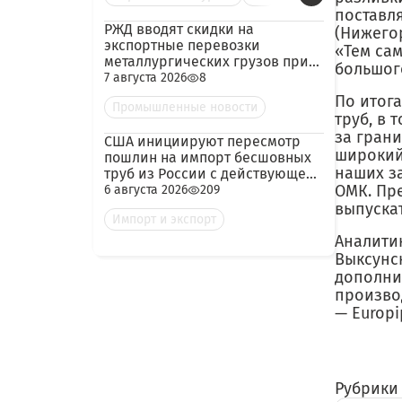
поставля
РЖД вводят скидки на
(Нижегор
экспортные перевозки
«Тем са
металлургических грузов при
большог
гарантированных объёмах
7 августа 2026
8
По итог
Промышленные новости
труб, в 
за грани
США инициируют пересмотр
широкий 
пошлин на импорт бесшовных
наших з
труб из России с действующей
ставкой 209,72%
ОМК. Пре
6 августа 2026
209
выпуска
Импорт и экспорт
Аналити
Выксунск
дополни
произво
— Europi
Рубрики