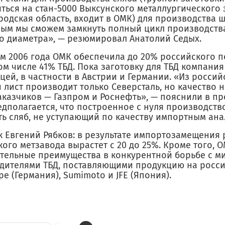
ться на стан-5000 Выксунского металлургического 
одская область, входит в ОМК) для производства ш
мым мы сможем замкнуть полный цикл производств
о диаметра», — резюмировал Анатолий Седых.
ам 2006 года ОМК обеспечила до 20% российского 
том числе 41% ТБД. Пока заготовку для ТБД компани
цей, в частности в Австрии и Германии. «Из росси
лист производит только Северсталь, но качество н
аказчиков — Газпром и Роснефть», — пояснили в пр
дполагается, что построенное с нуля производств
ть сляб, не уступающий по качеству импортным ана
к Евгений Рябков: в результате импортозамещения 
ого метзавода вырастет с 20 до 25%. Кроме того, 
тельные преимущества в конкурентной борьбе с 
дителями ТБД, поставляющими продукцию на росс
pe (Германия), Sumimoto и JFE (Япония).