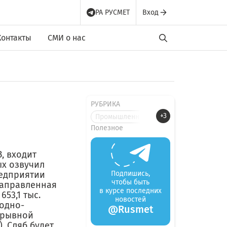
РА РУСМЕТ
Вход
Контакты
СМИ о нас
РУБРИКА
+3
Промышленные новости
Полезное
, входит
ых озвучил
редприятии
Подпишись,
чтобы быть
направленная
в курсе последних
653,1 тыс.
новостей
родно-
@Rusmet
ерывной
. Сляб будет