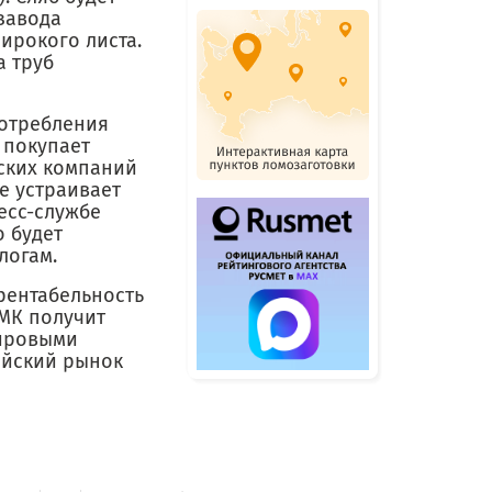
завода
ирокого листа.
а труб
потребления
я покупает
йских компаний
е устраивает
есс-службе
о будет
логам.
рентабельность
ОМК получит
мировыми
ийский рынок