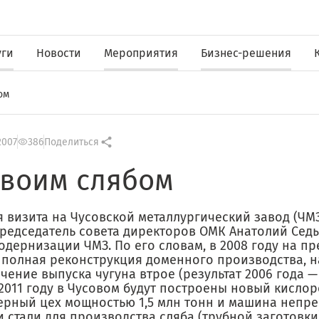
уги
Новости
Мероприятия
Бизнес-решения
ом
2007
386
Поделиться
своим слябом
 визита на Чусовской металлургический завод (ЧМЗ
председатель совета директоров ОМК Анатолий Сед
одернизации ЧМЗ. По его словам, в 2008 году на п
т полная реконструкция доменного производства, 
чение выпуска чугуна втрое (результат 2006 года — 
 2011 году в Чусовом будут построены новый кисло
ерный цех мощностью 1,5 млн тонн и машина непр
 стали для производства сляба (трубной заготовки)