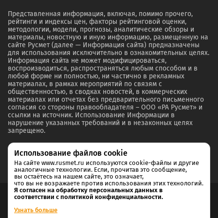
Представленная информация, включая, помимо прочего,
рейтинги и индексы цен, факторы рейтинговой оценки,
методологии, модели, прогнозы, аналитические обзоры и
материалы, новостную и иную информацию, размещенную на
сайте Русмет (далее — Информация сайта) предназначены
для использования исключительно в ознакомительных целях.
Информация сайта не может модифицироваться,
воспроизводиться, распространяться любым способом и в
любой форме ни полностью, ни частично в рекламных
материалах, в рамках мероприятий по связям с
общественностью, в сводках новостей, в коммерческих
материалах или отчетах без предварительного письменного
согласия со стороны правообладателя – ООО «РА Русмет» и
ссылки на источник. Использование Информации в
нарушение указанных требований и в незаконных целях
запрещено.
Использование файлов cookie
На сайте www.rusmet.ru используются cookie-файлы и другие
аналогичные технологии. Если, прочитав это сообщение,
вы остаётесь на нашем сайте, это означает,
что вы не возражаете против использования этих технологий.
Я согласен на обработку персональных данных в
соответствии с политикой конфиденциальности.
Согласие на обработку и хранение персональных данных
Узнать больше
Политика cookie