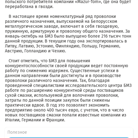
польского потребителя компании «Mazur-Tom», где она будет
переработана в гвозди.
В настоящее время номенклатурный ряд проволоки
различного назначения, выпускаемой на Белорусском
металлургическом заводе, включает в себя гвоздевую,
пружинную, арматурную и проволоку общего назначения. За
январь-октябрь на БМЗ было выпущено более 216 тысяч тонн
данной продукции. В текущем году она экспортировалась в
Литву, Латвию, Эстонию, Финляндию, Польшу, Германию,
Австрию, Голландию и Чехию.
Стоит отметить, что БМЗ для повышения
конкурентоспособности своей продукции ведет постоянную
работу по снижению издержек. Существенные успехи в
данном направлении были достигнуты и в производстве
проволоки различного назначения. Так, благодаря
проведенной специалистами исследовательского центра БМЗ
работе по расширению конкурентной среды поставщиков
сухой смазки, используемой для волочения проволоки,
затраты по данной позиции закупок были снижены
практически вдвое. В год это позволяет экономить
предприятию около 400 тысяч евро, с учетом, что в число
новых поставщиков смазки попали известные компании из
Италии, Германии и Франции.
Полезное