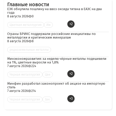
Главные новости
ЕЭК обнулила пошлину на ввоз оксида титана в ЕАЭС на два
года
8 августа 2026
0
+2
Цветная металлургия
Им
Страны БРИКС поддержали российские инициативы по
металлургии и критическим минералам
8 августа 2026
8
редкоземельные металлы
Минэкономразвития: за неделю чёрные металлы подешевели
на 1%, цветные выросли на 1,8%
7 августа 2026
224
+2
Черная металлургия
Цве
Минфин разработал законопроект об акцизе на импортную
сталь
7 августа 2026
214
+3
Черная металлургия
Зак