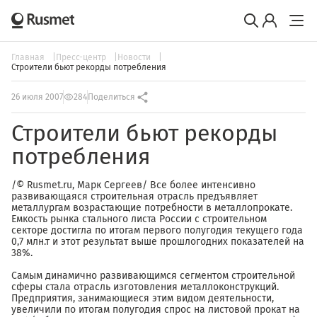
Главная
Пресс-центр
Новости
Строители бьют рекорды потребления
26 июля 2007
284
Поделиться
Строители бьют рекорды
потребления
/© Rusmet.ru, Марк Сергеев/ Все более интенсивно
развивающаяся строительная отрасль предъявляет
металлургам возрастающие потребности в металлопрокате.
Емкость рынка стального листа России с строительном
секторе достигла по итогам первого полугодия текущего года
0,7 млн.т и этот результат выше прошлогодних показателей на
38%.
Самым динамично развивающимся сегментом строительной
сферы стала отрасль изготовления металлоконструкций.
Предприятия, занимающиеся этим видом деятельности,
увеличили по итогам полугодия спрос на листовой прокат на