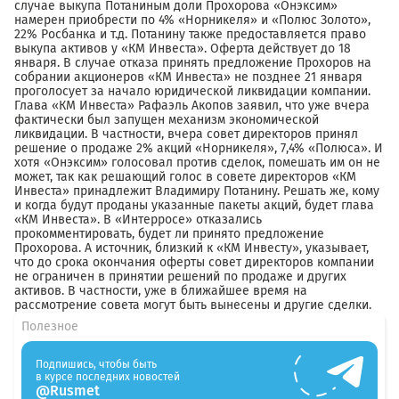
случае выкупа Потаниным доли Прохорова «Онэксим»
намерен приобрести по 4% «Норникеля» и «Полюс Золото»,
22% Росбанка и т.д. Потанину также предоставляется право
выкупа активов у «КМ Инвеста». Оферта действует до 18
января. В случае отказа принять предложение Прохоров на
собрании акционеров «КМ Инвеста» не позднее 21 января
проголосует за начало юридической ликвидации компании.
Глава «КМ Инвеста» Рафаэль Акопов заявил, что уже вчера
фактически был запущен механизм экономической
ликвидации. В частности, вчера совет директоров принял
решение о продаже 2% акций «Норникеля», 7,4% «Полюса». И
хотя «Онэксим» голосовал против сделок, помешать им он не
может, так как решающий голос в совете директоров «КМ
Инвеста» принадлежит Владимиру Потанину. Решать же, кому
и когда будут проданы указанные пакеты акций, будет глава
«КМ Инвеста». В «Интерросе» отказались
прокомментировать, будет ли принято предложение
Прохорова. А источник, близкий к «КМ Инвесту», указывает,
что до срока окончания оферты совет директоров компании
не ограничен в принятии решений по продаже и других
активов. В частности, уже в ближайшее время на
рассмотрение совета могут быть вынесены и другие сделки.
Полезное
Подпишись, чтобы быть
в курсе последних новостей
@Rusmet