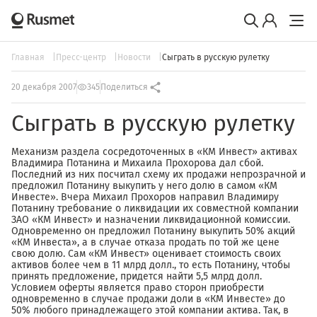
Главная
Пресс-центр
Новости
Сыграть в русскую рулетку
20 декабря 2007
345
Поделиться
Сыграть в русскую рулетку
Механизм раздела сосредоточенных в «КМ Инвест» активах
Владимира Потанина и Михаила Прохорова дал сбой.
Последний из них посчитал схему их продажи непрозрачной и
предложил Потанину выкупить у него долю в самом «КМ
Инвесте». Вчера Михаил Прохоров направил Владимиру
Потанину требование о ликвидации их совместной компании
ЗАО «КМ Инвест» и назначении ликвидационной комиссии.
Одновременно он предложил Потанину выкупить 50% акций
«КМ Инвеста», а в случае отказа продать по той же цене
свою долю. Сам «КМ Инвест» оценивает стоимость своих
активов более чем в 11 млрд долл., то есть Потанину, чтобы
принять предложение, придется найти 5,5 млрд долл.
Условием оферты является право сторон приобрести
одновременно в случае продажи доли в «КМ Инвесте» до
50% любого принадлежащего этой компании актива. Так, в