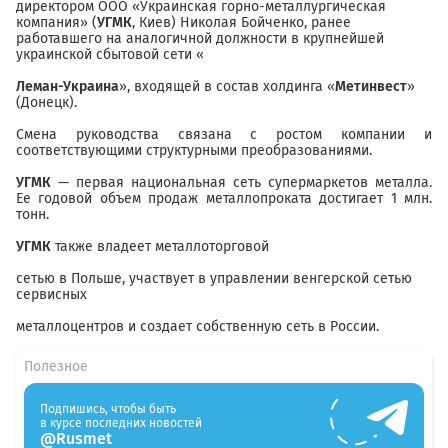
директором ООО «Украинская горно-металлургическая
компания» (
УГМК
, Киев) Николая Бойченко, ранее
работавшего на аналогичной должности в крупнейшей
украинской сбытовой сети «
Леман-Украина
», входящей в состав холдинга «
Метинвест
»
(Донецк).
Смена руководства связана с ростом компании и
соответствующими структурными преобразованиями.
УГМК
— первая национальная сеть супермаркетов металла.
Ее годовой объем продаж металлопроката достигает 1 млн.
тонн.
УГМК
также владеет металлоторговой
сетью в Польше, участвует в управлении венгерской сетью
сервисных
металлоцентров и создает собственную сеть в России.
Полезное
Подпишись, чтобы быть
в курсе последних новостей
@Rusmet