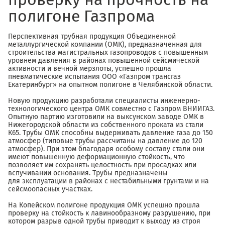
полигоне Газпрома
Перспективная трубная продукция Объединенной
металлургической компании (ОМК), предназначенная для
строительства магистральных газопроводов с повышенным
уровнем давления в районах повышенной сейсмической
активности и вечной мерзлоты, успешно прошла
пневматические испытания ООО «Газпром трансгаз
Екатеринбург» на опытном полигоне в Челябинской области.
Новую продукцию разработали специалисты инженерно-
технологического центра ОМК совместно с Газпром ВНИИГАЗ.
Опытную партию изготовили на выксунском заводе ОМК в
Нижегородской области из собственного проката из стали
К65. Трубы ОМК способны выдерживать давление газа до 150
атмосфер (типовые трубы рассчитаны на давление до 120
атмосфер). При этом благодаря особому составу стали они
имеют повышенную деформационную стойкость, что
позволяет им сохранять целостность при просадках или
вспучивании основания. Трубы предназначены
для эксплуатации в районах с нестабильными грунтами и на
сейсмоопасных участках.
На Копейском полигоне продукция ОМК успешно прошла
проверку на стойкость к лавинообразному разрушению, при
котором разрыв одной трубы приводит к выходу из строя