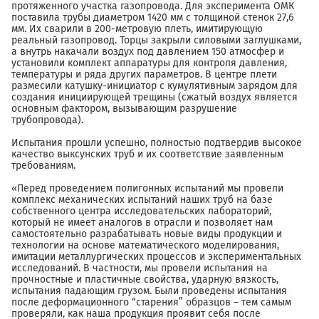
протяженного участка газопровода. Для эксперимента ОМК
поставила трубы диаметром 1420 мм с толщиной стенок 27,6
мм. Их сварили в 200-метровую плеть, имитирующую
реальный газопровод. Торцы закрыли силовыми заглушками,
а внутрь накачали воздух под давлением 150 атмосфер и
установили комплект аппаратуры для контроля давления,
температуры и ряда других параметров. В центре плети
размесили катушку-инициатор с кумулятивным зарядом для
создания инициирующей трещины (сжатый воздух является
основным фактором, вызывающим разрушение
трубопровода).
Испытания прошли успешно, полностью подтвердив высокое
качество выксунских труб и их соответствие заявленным
требованиям.
«Перед проведением полигонных испытаний мы провели
комплекс механических испытаний наших труб на базе
собственного центра исследовательских лабораторий,
который не имеет аналогов в отрасли и позволяет нам
самостоятельно разрабатывать новые виды продукции и
технологии на основе математического моделирования,
имитации металлургических процессов и экспериментальных
исследований. В частности, мы провели испытания на
прочностные и пластичные свойства, ударную вязкость,
испытания падающим грузом. Были проведены испытания
после деформационного “старения” образцов – тем самым
проверяли, как наша продукция проявит себя после