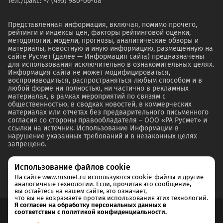
Тел./факс: +7 (495) 980-06-08
Представленная информация, включая, помимо прочего,
рейтинги и индексы цен, факторы рейтинговой оценки,
методологии, модели, прогнозы, аналитические обзоры и
материалы, новостную и иную информацию, размещенную на
сайте Русмет (далее — Информация сайта) предназначены
для использования исключительно в ознакомительных целях.
Информация сайта не может модифицироваться,
воспроизводиться, распространяться любым способом и в
любой форме ни полностью, ни частично в рекламных
материалах, в рамках мероприятий по связям с
общественностью, в сводках новостей, в коммерческих
материалах или отчетах без предварительного письменного
согласия со стороны правообладателя – ООО «РА Русмет» и
ссылки на источник. Использование Информации в
нарушение указанных требований и в незаконных целях
запрещено.
Использование файлов cookie
На сайте www.rusmet.ru используются cookie-файлы и другие
аналогичные технологии. Если, прочитав это сообщение,
вы остаётесь на нашем сайте, это означает,
что вы не возражаете против использования этих технологий.
Я согласен на обработку персональных данных в
соответствии с политикой конфиденциальности.
Согласие на обработку и хранение персональных данных