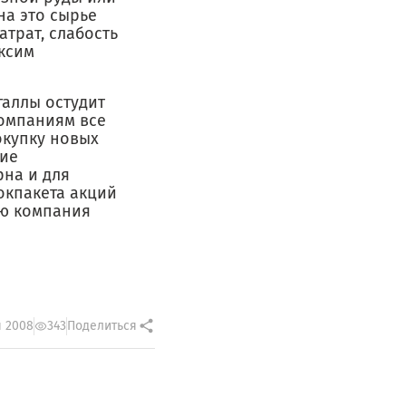
 на это сырье
атрат, слабость
ксим
таллы остудит
омпаниям все
окупку новых
ние
рна и для
локпакета акций
ую компания
я 2008
343
Поделиться