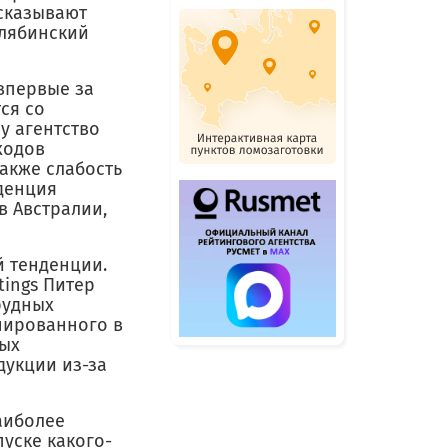
дсказывают
елябинский
 впервые за
ся со
у агентство
ходов
также слабость
нденция
в Австралии,
й тенденции.
tings Питер
рудных
нированного в
вых
дукции из-за
аиболее
уске какого-