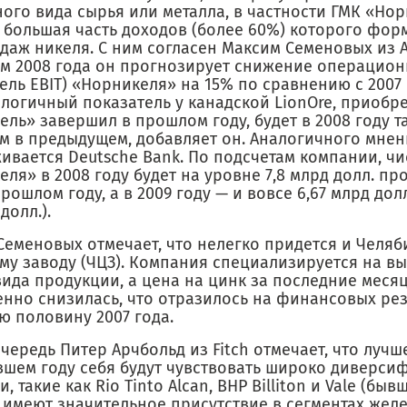
ного вида сырья или металла, в частности ГМК «Но
, большая часть доходов (более 60%) которого фор
одаж никеля. С ним согласен Максим Семеновых из 
ам 2008 года он прогнозирует снижение операцио
ель EBIT) «Норникеля» на 15% по сравнению с 2007
алогичный показатель у канадской LionOre, приобр
ль» завершил в прошлом году, будет в 2008 году т
ем в предыдущем, добавляет он. Аналогичного мнен
ивается Deutsche Bank. По подсчетам компании, чи
ля» в 2008 году будет на уровне 7,8 млрд долл. пр
прошлом году, а в 2009 году — и вовсе 6,67 млрд долл.
долл.).
Семеновых отмечает, что нелегко придется и Челя
му заводу (ЧЦЗ). Компания специализируется на вы
вида продукции, а цена на цинк за последние меся
енно снизилась, что отразилось на финансовых рез
ю половину 2007 года.
чередь Питер Арчбольд из Fitch отмечает, что лучше
вшем году себя будут чувствовать широко диверс
, такие как Rio Tinto Alcan, BHP Billiton и Vale (быв
 имеют значительное присутствие в сегментах жел