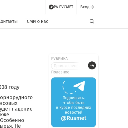
РА РУСМЕТ
Вход
Контакты
СМИ о нас
РУБРИКА
+4
Промышленные новости
Полезное
008 году
 горнорудного
Подпишись,
ансовых
чтобы быть
в курсе последних
будет падение
новостей
акже
@Rusmet
 Особенно
ырья. Не