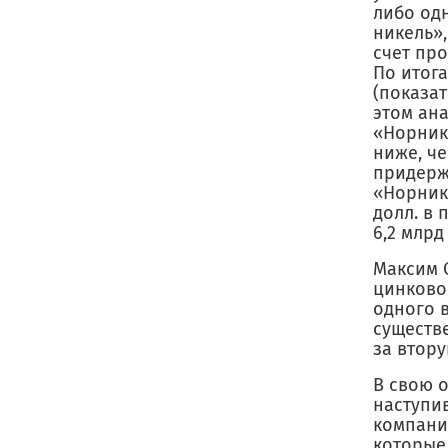
либо од
никель»
счет пр
По итог
(показат
этом ан
«Норнике
ниже, ч
придерж
«Норнике
долл. в 
6,2 млрд 
Максим 
цинково
одного 
существ
за втору
В свою о
наступи
компании
которые