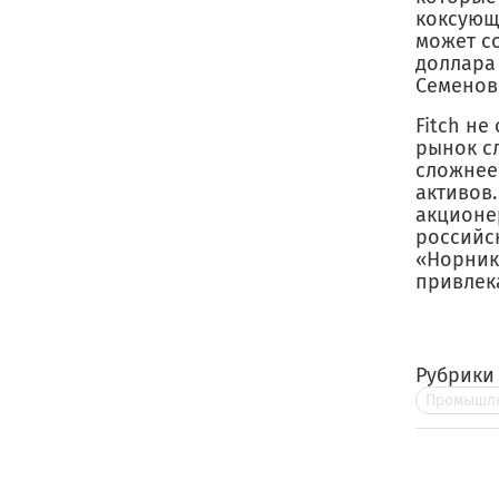
коксующе
может со
доллара
Семенов
Fitch не
рынок с
сложнее
активов.
акционер
российск
«Норник
привлек
Рубрики
Промышле