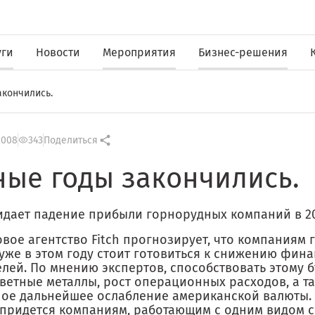
уги
Новости
Мероприятия
Бизнес-решения
акончились.
2008
343
Поделиться
ные годы закончились.
жидает падение прибыли горнорудных компаний в 2
овое агентство Fitch прогнозирует, что компаниям
 уже в этом году стоит готовиться к снижению фин
лей. По мнению экспертов, способствовать этому 
цветные металлы, рост операционных расходов, а т
ое дальнейшее ослабление американской валюты.
 придется компаниям, работающим с одним видом с