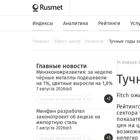
Индексы
Аналитика
Рейтинги
Усл
Главная
Пресс-центр
Новости
Тучные годы з
14 января 
Главные новости
Минэкономразвития: за неделю
Туч
чёрные металлы подешевели
на 1%, цветные выросли на 1,8%
7 августа 2026
0
Fitch о
+2
Черная металлургия
Цве
Рейтинг
Минфин разработал
сектора
законопроект об акцизе на
показате
импортную сталь
цен на 
7 августа 2026
5
возможн
нелегко
+3
Черная металлургия
Зак