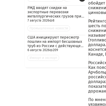
обойдет
снижени
РЖД вводят скидки на
экспортные перевозки
цинковы
металлургических грузов при
гарантированных объёмах
7 августа 2026
8
Рейтинго
шесть п
Промышленные новости
снижени
называе
США инициируют пересмотр
(топливо
пошлин на импорт бесшовных
доллара.
труб из России с действующей
коснетс
ставкой 209,72%
6 августа 2026
209
Канаде, 
Импорт и экспорт
Российс
Как пояс
Арч­боль
российс
доллара
показат
дорожаю
По мнен
уязвимо