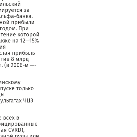
рильский
мируется за
Альфа-банка.
нной прибыли
 годом. При
етение которой
акже на 12—15%
ия
стая прибыль
отив 8 млрд
 ­(в 2006-м —­
бинскому
пуске только
цы
ультатах ЧЦЗ
 всех в
ифицированные
шая CVRD),
езной руды или