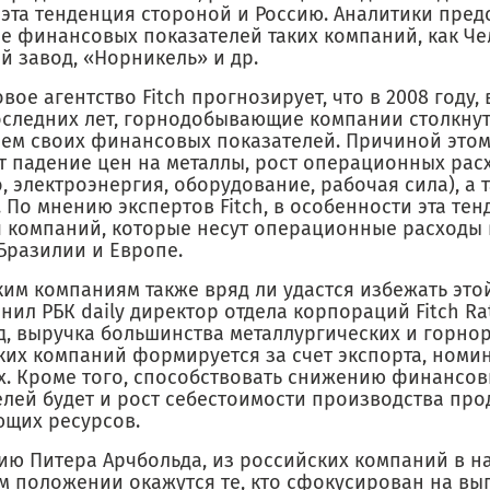
 эта тенденция стороной и Россию. Аналитики пре
е финансовых показателей таких компаний, как Ч
й завод, «Норникель» и др.
вое агентство Fitch прогнозирует, что в 2008 году,
оследних лет, горнодобывающие компании столкнут
ем своих финансовых показателей. Причиной этом
т падение цен на металлы, рост операционных рас
, электроэнергия, оборудование, рабочая сила), а 
 По мнению экспертов Fitch, в особенности эта те
я компаний, которые несут операционные расходы 
Бразилии и Европе.
ким компаниям также вряд ли удастся избежать это
нил РБК daily директор отдела корпораций Fitch Ra
д, выручка большин­ства металлургических и горно
ких компаний формируется за счет экспорта, номи
х. Кроме того, способствовать снижению финансо
елей будет и рост себестоимости производства про
щих ресурсов.
ию Питера Арчбольда, из российских компаний в н
м положении окажутся те, кто сфокусирован на вып