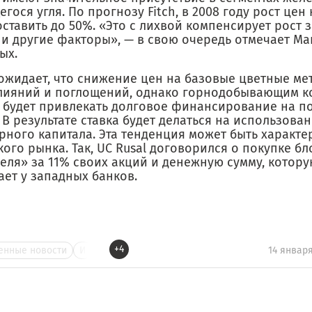
гося угля. По прогнозу Fitch, в 2008 году рост цен
ставить до 50%. «Это с лихвой компенсирует рост з
 и другие факторы», — в свою очередь отмечает Ма
ых.
 ожидает, что снижение цен на базовые цветные ме
лияний и поглощений, однако горнодобывающим к
 будет привлекать долговое финансирование на п
 В результате ставка будет делаться на использова
ного капитала. Эта тенденция может быть характе
ого рынка. Так, UC Rusal договорился о покупке б
еля» за 11% своих акций и денежную сумму, котор
ает у западных банков.
+4
нные новости
И
14 январ