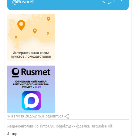
@Rusmet
17 августа 2022
760
Поделиться
медь
Монголия
Rio Tinto
Oyu Tolgoi
рудник
сделка
Turquoise Hill
Автор