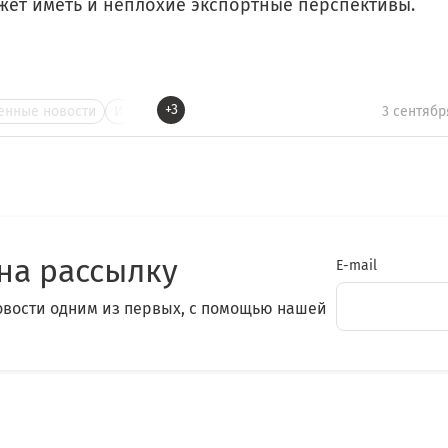
жет иметь и неплохие экспортные перспективы.
+3
нные новости
И
3 сентябр
на рассылку
E-mail
овости одним из первых, с помощью нашей