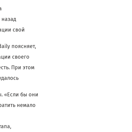
а
 назад
ации свой
aily поясняет,
ации своего
сть. При этом
удалось
. «Если бы они
ратить немало
тапа,