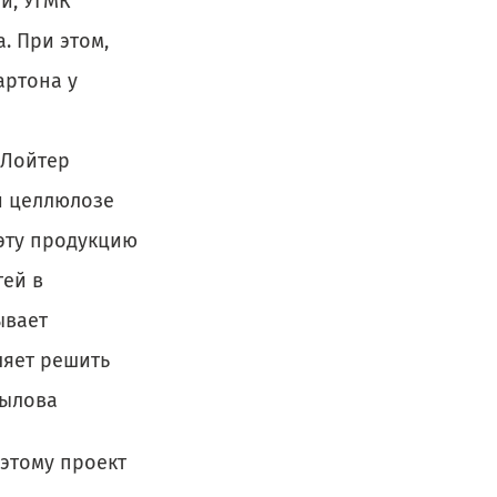
и, УГМК
. При этом,
артона у
 Лойтер
ой целлюлозе
 эту продукцию
тей в
ывает
ляет решить
пылова
оэтому проект