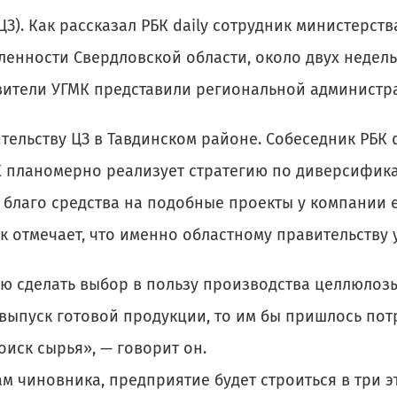
ЦЗ). Как рассказал РБК daily сотрудник министерств
енности Свердловской области, около двух недель
вители УГМК представили региональной администр
тельству ЦЗ в Тавдинском районе. Собеседник РБК d
К планомерно реализует стратегию по диверсифик
 благо средства на подобные проекты у компании е
к отмечает, что именно областному правительству 
ю сделать выбор в пользу производства целлюлозы
 выпуск готовой продукции, то им бы пришлось пот
оиск сырья», — говорит он.
м чиновника, предприятие будет строиться в три э