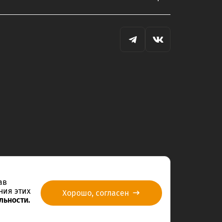
ав
ния этих
Хорошо, согласен
льности.