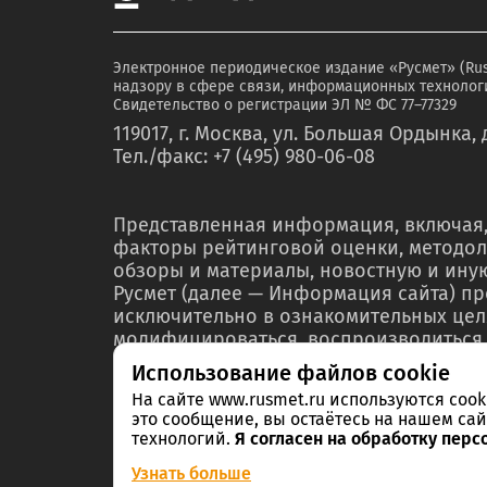
Электронное периодическое издание «Русмет» (Ru
надзору в сфере связи, информационных технологи
Свидетельство о регистрации ЭЛ № ФС 77–77329
119017, г. Москва, ул. Большая Ордынка, д
Тел./факс: +7 (495) 980-06-08
Представленная информация, включая,
факторы рейтинговой оценки, методол
обзоры и материалы, новостную и ин
Русмет (далее — Информация сайта) п
исключительно в ознакомительных цел
модифицироваться, воспроизводиться,
любой форме ни полностью, ни частичн
Использование файлов cookie
мероприятий по связям с общественнос
На сайте www.rusmet.ru используются coo
материалах или отчетах без предварит
это сообщение, вы остаётесь на нашем сай
правообладателя – ООО «РА Русмет» и 
технологий.
Я согласен на обработку перс
Информации в нарушение указанных тр
Узнать больше