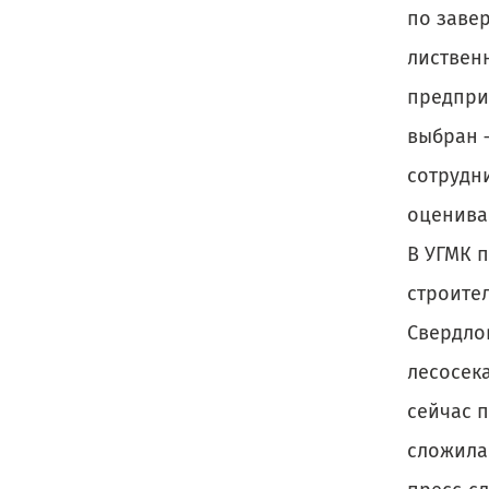
по заве
лиственн
предпри
выбран —
сотрудн
оцениваю
В УГМК 
строи­те
Свердло
лесосека
сейчас п
сложила