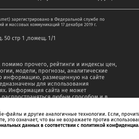
smet) зарегистрировано в Федеральной службе по
й и массовых коммуникаций 17 декабря 2019 г.
. 50 стр 1 ,помещ. 1/1
 помимо прочего, рейтинги и индексы цен,
огии, модели, прогнозы, аналитические
ую информацию, размещенную на сайте
редназначены для использования
ях. Информация сайта не может
 распространяться любым способом и в
о в рекламных материалах, в рамках
тью, в сводках новостей, в коммерческих
kie-файлы и другие аналогичные технологии. Если, прочит
ельного письменного согласия со стороны
те, это означает, что вы не возражаете против использова
ссылки на источник. Использование
ональных данных в соответствии с политикой конфиденциа
ебований и в незаконных целях запрещено.