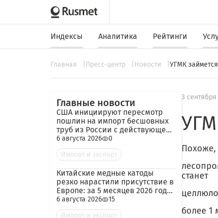
Индексы
Аналитика
Рейтинги
Усл
Главная
Пресс-центр
Новости
УГМК займется
3 сентября
Главные новости
США инициируют пересмотр
УГМ
пошлин на импорт бесшовных
труб из России с действующей
ставкой 209,72%
6 августа 2026
0
Похоже,
Импорт и экспорт
лесопро
Китайские медные катоды
станет
резко нарастили присутствие в
Европе: за 5 месяцев 2026 года
целлюло
— 45 тыс. тонн
6 августа 2026
15
более 1 
Импорт и экспорт