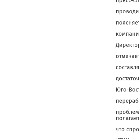
пресс-сл
проводи
поясняет
компани
Директо
отмечает
составля
достато
Юго-Вос
перераб
проблем
полагает
что спро