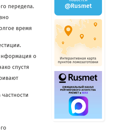
@Rusmet
го передела.
авно
олгое время
естиции.
 информация о
ако спустя
тривают
 частности
ого