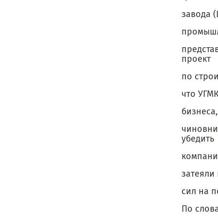
завода (
промышл
предста
проект
по строи
что УГМ
бизнеса,
чиновни
убедить
компани
затеяли
сил на п
По слова