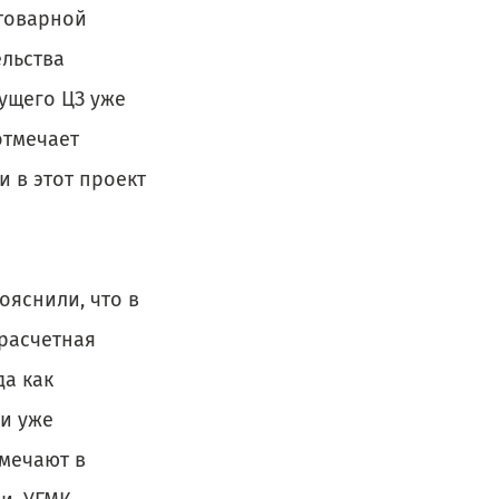
 товарной
ельства
ущего ЦЗ уже
отмечает
 в этот проект
ояснили, что в
расчетная
да как
 и уже
тмечают в