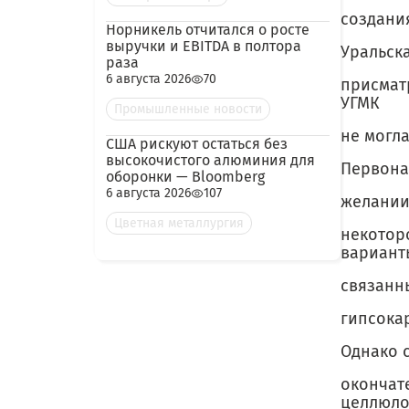
соз­дан
Норникель отчитался о росте
выручки и EBITDA в полтора
Уральск
раза
6 августа 2026
70
присмат
УГМК
Промышленные новости
не могла
США рискуют остаться без
высокочистого алюминия для
Первона
оборонки — Bloomberg
6 августа 2026
107
желании
Цветная металлургия
некотор
вариант
связанн
гипсока
Однако 
окончат
целлюло