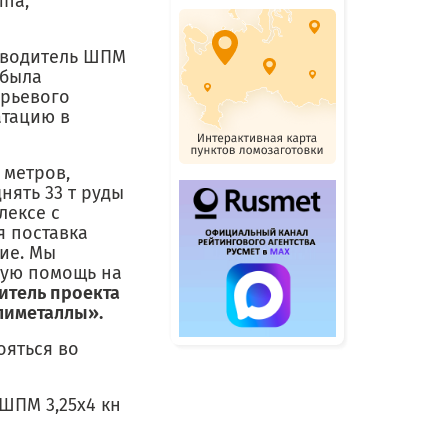
ипа,
зводитель ШПМ
 была
ырьевого
атацию в
 метров,
нять 33 т руды
лексе с
я поставка
ие. Мы
мую помощь на
итель проекта
лиметаллы».
ояться во
ШПМ 3,25х4 кн