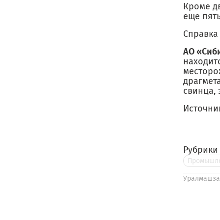
Кроме д
еще пят
Справка
АО «Сиб
находит
месторо
драгмет
свинца, 
Источни
Рубрики
Промышле
Уралмашза