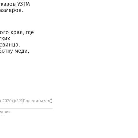
аказов УЗТМ
азмеров.
го края, где
ских
свинца,
отку меди,
я 2020
591
Поделиться
удник