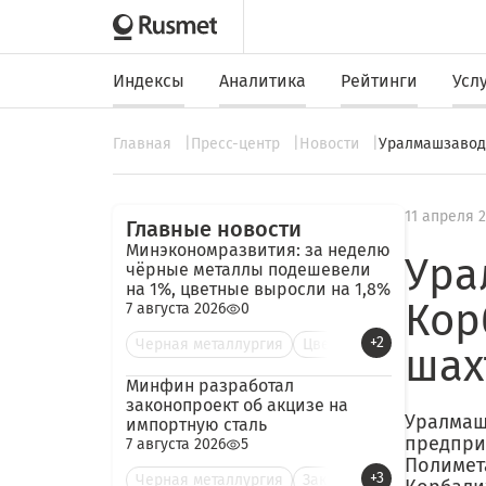
Индексы
Аналитика
Рейтинги
Усл
Главная
Пресс-центр
Новости
Уралмашзавод 
11 апреля 
Главные новости
Минэкономразвития: за неделю
Ура
чёрные металлы подешевели
на 1%, цветные выросли на 1,8%
Кор
7 августа 2026
0
+2
Черная металлургия
Цве
шах
Минфин разработал
законопроект об акцизе на
Уралмаш
импортную сталь
предпри
7 августа 2026
5
Полимет
+3
Черная металлургия
Зак