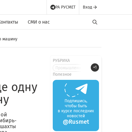
РА РУСМЕТ
Вход
Контакты
СМИ о нас
ю машину
РУБРИКА
+1
Промышленные новости
Полезное
е одну
ну
Подпишись,
чтобы быть
в курсе последних
ной
новостей
ибирь-
@Rusmet
 шахты