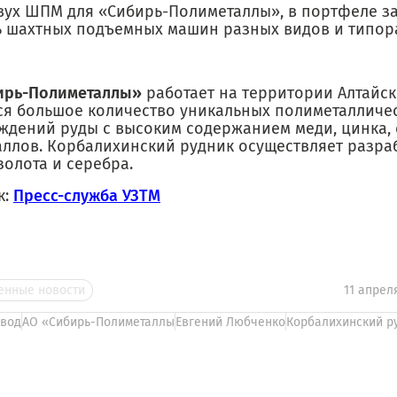
вух ШПМ для «Сибирь-Полиметаллы», в портфеле з
ь шахтных подъемных машин разных видов и типор
ирь-Полиметаллы»
работает на территории Алтайско
ся большое количество уникальных полиметалличе
ждений руды с высоким содержанием меди, цинка, 
аллов. Корбалихинский рудник осуществляет разраб
золота и серебра.
к:
Пресс-служба УЗТМ
нные новости
11 апрел
вод
АО «Сибирь-Полиметаллы
Евгений Любченко
Корбалихинский р