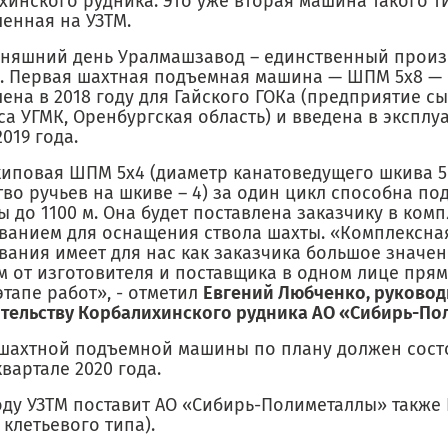
инского рудника. Это уже вторая машина такого т
енная на УЗТМ.
дняшний день Уралмашзавод – единственный прои
и. Первая шахтная подъемная машина — ШПМ 5х8 —
ена в 2018 году для Гайского ГОКа (предприятие с
а УГМК, Оренбургская область) и введена в эксплу
2019 года.
киповая ШПМ 5х4 (диаметр канатоведущего шкива 5
во ручьев на шкиве – 4) за один цикл способна под
ы до 1100 м. Она будет поставлена заказчику в комп
ванием для оснащения ствола шахты. «Комплексна
вания имеет для нас как заказчика большое значен
м от изготовителя и поставщика в одном лице пря
тапе работ», - отметил
Евгений Любченко, руковод
ительству Корбалихинского рудника АО «Сибирь-По
шахтной подъемной машины по плану должен сост
вартале 2020 года.
оду УЗТМ поставит АО «Сибирь-Полиметаллы» также 
клетьевого типа).