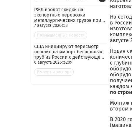
Корбалих
изготовл
РЖД вводят скидки на
экспортные перевозки
На сего
металлургических грузов при
в Росси
гарантированных объёмах
7 августа 2026
8
изготовл
комплекс
Промышленные новости
августе 
США инициируют пересмотр
Новая с
пошлин на импорт бесшовных
количест
труб из России с действующей
ставкой 209,72%
с глубин
6 августа 2026
209
оборудо
Импорт и экспорт
оборудо
получае
каждом э
по стро
Монтаж 
втором к
В 2020 г
(машина 