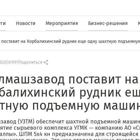
уги
Новости
Мероприятия
Бизнес-решения
поставит на Корбалихинский рудник еще одну шахтную подъемну
2020
591
Поделиться
лмашзавод поставит на
балихинский рудник ещ
тную подъемную маши
завод (УЗТМ) обеспечит шахтной подъемной маши
ятие сырьевого комплекса УГМК — компанию АО «С
аллы». ШПМ 5х4 кн предназначена для строящейся