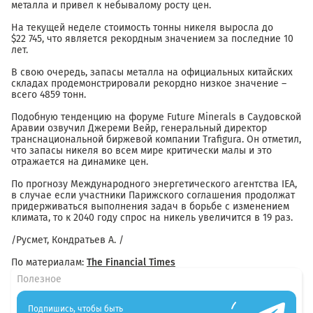
металла и привел к небывалому росту цен.
На текущей неделе стоимость тонны никеля выросла до
$22 745, что является рекордным значением за последние 10
лет.
В свою очередь, запасы металла на официальных китайских
складах продемонстрировали рекордно низкое значение –
всего 4859 тонн.
Подобную тенденцию на форуме Future Minerals в Саудовской
Аравии озвучил Джереми Вейр, генеральный директор
транснациональной биржевой компании Trafigura. Он отметил,
что запасы никеля во всем мире критически малы и это
отражается на динамике цен.
По прогнозу Международного энергетического агентства IEA,
в случае если участники Парижского соглашения продолжат
придерживаться выполнения задач в борьбе с изменением
климата, то к 2040 году спрос на никель увеличится в 19 раз.
/Русмет, Кондратьев А. /
По материалам:
The Financial Times
Полезное
Подпишись, чтобы быть