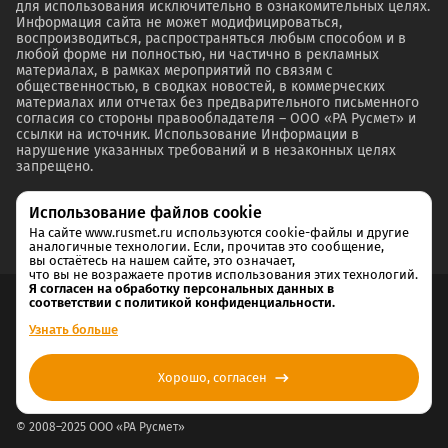
для использования исключительно в ознакомительных целях.
Информация сайта не может модифицироваться,
воспроизводиться, распространяться любым способом и в
любой форме ни полностью, ни частично в рекламных
материалах, в рамках мероприятий по связям с
общественностью, в сводках новостей, в коммерческих
материалах или отчетах без предварительного письменного
согласия со стороны правообладателя – ООО «РА Русмет» и
ссылки на источник. Использование Информации в
нарушение указанных требований и в незаконных целях
запрещено.
Использование файлов cookie
На сайте www.rusmet.ru используются cookie-файлы и другие
аналогичные технологии. Если, прочитав это сообщение,
вы остаётесь на нашем сайте, это означает,
что вы не возражаете против использования этих технологий.
Я согласен на обработку персональных данных в
соответствии с политикой конфиденциальности.
Согласие на обработку и хранение персональных данных
Узнать больше
Политика cookie
Хорошо, согласен
Политика конфиденциальности
© 2008–2025 ООО «РА Русмет»