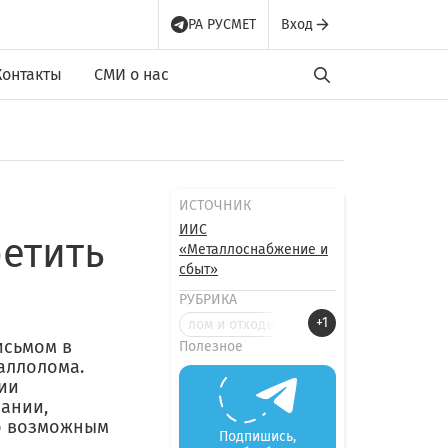
РА РУСМЕТ
Вход
Контакты
СМИ о нас
ИСТОЧНИК
ИИС
ретить
«Металлоснабжение и
сбыт»
РУБРИКА
+1
лом и отходы металлов
исьмом в
Полезное
аллолома.
ии
ании,
го возможным
Подпишись,