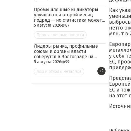
Промышленные индикаторы
Как ука
улучшаются второй месяц
уменьши
подряд — но статистика может
выбросы
скрывать логистический
5 августа 2026
87
нетто-эк
кризис
млн. т в 
Промышленные новости
Европар
Лидеры рынка, профильные
металло
союзы и органы власти
у себя т
соберутся в Волгограде на
ЕС, про
конференцию по металлолому
5 августа 2026
99
и металлургии
придерж
+2
лом и отходы металлов
Предста
Европей
ЕС и то
на этот 
Источни
Рубрики