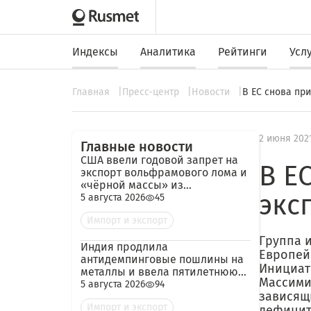
Индексы
Аналитика
Рейтинги
Усл
Главная
Пресс-центр
Новости
В ЕС снова пр
2 июня 202
Главные новости
США ввели годовой запрет на
В Е
экспорт вольфрамового лома и
«чёрной массы» из
экс
аккумуляторов
5 августа 2026
45
Импорт и экспорт
Группа 
Индия продлила
Европей
антидемпинговые пошлины на
Инициат
металлы и ввела пятилетнюю
Массими
пошлину на импорт кокса из
5 августа 2026
94
зависящ
России
Импорт и экспорт
дефицит