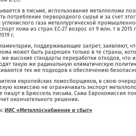
зывается в письме, использование металлолома поз
ть потребление первородного сырья и за счет этог
 углекислого газа металлургической промышленно
спорт лома из стран ЕС-27 возрос от 9 млн. т в 2015 г
2019 г.
ламентарии, поддерживающие запрет, заявляют, чт
лома может быть разрешен только в те страны, ко
е же высокие стандарты переработки отходов, что и
водят такую же радикальную климатическую политик
иваются тех же подходов к обеспечению безопасно
вители европейских ломосборщиков, в свою очере
скую комиссию не ограничивать экспорт металлол
же пишут в Брюссель письма. Сама Еврокомиссия по
счет окончательного решения.
к:
ИИС «Металлоснабжение и сбыт»