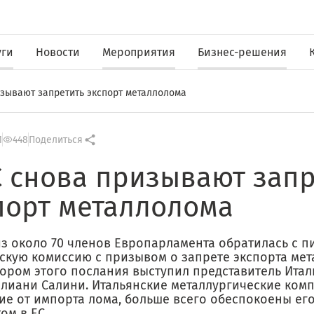
уги
Новости
Мероприятия
Бизнес-решения
изывают запретить экспорт металлолома
1
448
Поделиться
С снова призывают зап
порт металлолома
из около 70 членов Европарламента обратилась с п
скую комиссию с призывом о запрете экспорта мет
ором этого послания выступил представитель Итал
лиани Салини. Итальянские металлургические комп
ие от импорта лома, больше всего обеспокоены е
ом в ЕС.