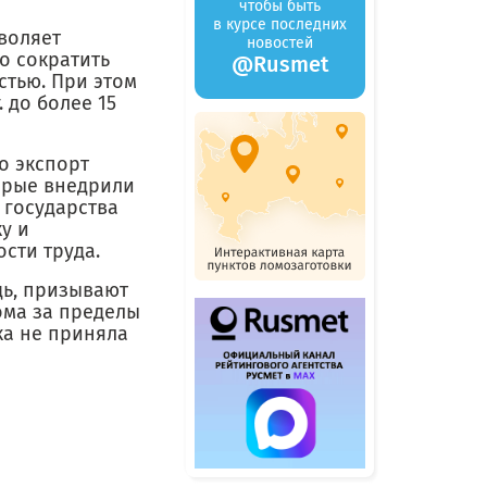
чтобы быть
в курсе последних
воляет
новостей
о сократить
@Rusmet
стью. При этом
. до более 15
о экспорт
торые внедрили
 государства
у и
сти труда.
дь, призывают
ома за пределы
ка не приняла