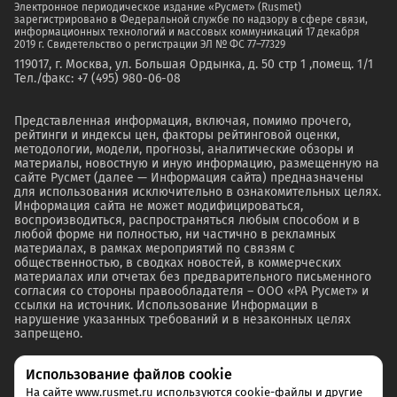
Электронное периодическое издание «Русмет» (Rusmet)
зарегистрировано в Федеральной службе по надзору в сфере связи,
информационных технологий и массовых коммуникаций 17 декабря
2019 г. Свидетельство о регистрации ЭЛ № ФС 77–77329
119017, г. Москва, ул. Большая Ордынка, д. 50 стр 1 ,помещ. 1/1
Тел./факс: +7 (495) 980-06-08
Представленная информация, включая, помимо прочего,
рейтинги и индексы цен, факторы рейтинговой оценки,
методологии, модели, прогнозы, аналитические обзоры и
материалы, новостную и иную информацию, размещенную на
сайте Русмет (далее — Информация сайта) предназначены
для использования исключительно в ознакомительных целях.
Информация сайта не может модифицироваться,
воспроизводиться, распространяться любым способом и в
любой форме ни полностью, ни частично в рекламных
материалах, в рамках мероприятий по связям с
общественностью, в сводках новостей, в коммерческих
материалах или отчетах без предварительного письменного
согласия со стороны правообладателя – ООО «РА Русмет» и
ссылки на источник. Использование Информации в
нарушение указанных требований и в незаконных целях
запрещено.
Использование файлов cookie
На сайте www.rusmet.ru используются cookie-файлы и другие