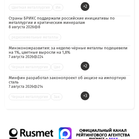
+2
Цветная металлургия
Им
Страны БРИКС поддержали российские инициативы по
металлургии и критическим минералам
8 августа 2026
8
редкоземельные металлы
Минэкономразвития: за неделю чёрные металлы подешевели
на 1%, цветные выросли на 1,8%
7 августа 2026
224
+2
Черная металлургия
Цве
Минфин разработал законопроект об акцизе на импортную
сталь
7 августа 2026
214
+3
Черная металлургия
Зак