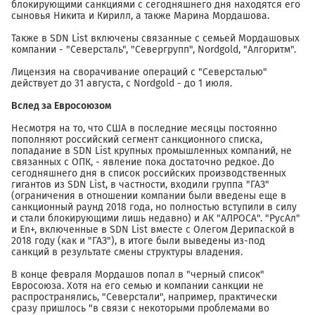
блокирующими санкциями с сегодняшнего дня находятся его
сыновья Никита и Кирилл, а также Марина Мордашова.
Также в SDN List включены связанные с семьей Мордашовых
компании - "Северсталь", "Севергрупп", Nordgold, "Алгоритм".
Лицензия на сворачивание операций с "Северсталью"
действует до 31 августа, с Nordgold - до 1 июля.
Вслед за Евросоюзом
Несмотря на то, что США в последние месяцы постоянно
пополняют российский сегмент санкционного списка,
попадание в SDN List крупных промышленных компаний, не
связанных с ОПК, - явление пока достаточно редкое. До
сегодняшнего дня в список российских производственных
гигантов из SDN List, в частности, входили группа "ГАЗ"
(ограничения в отношении компании были введены еще в
санкционный раунд 2018 года, но полностью вступили в силу
и стали блокирующими лишь недавно) и АК "АЛРОСА". "РусАл"
и En+, включенные в SDN List вместе с Олегом Дерипаской в
2018 году (как и "ГАЗ"), в итоге были выведены из-под
санкций в результате смены структуры владения.
В конце февраля Мордашов попал в "черный список"
Евросоюза. Хотя на его семью и компании санкции не
распространялись, "Северстали", например, практически
сразу пришлось "в связи с некоторыми проблемами во