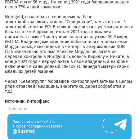
EBITDA почти $6 млрд. На конец 2021 года Мордашов владел
около 77% акций компании.
Nordgold, созданная в свое время на базе
золотодобывающих активов "Северстали", замыкает топ-5
золотодобытчиков РФ. В общей сложности с учетом активов в
Казахстане и Африке по итогам 2021 года компания
произвела свыше 1 млн унций золота и получила $0,9 млрд
EBITDA. Владельцами компании побывали все члены семьи
Мордашовых, включенные в четверг в американский SDN
List: изначально это был Алексей Мордашов, затем он
передал контроль в Nordgold сыновьям Кириллу и Никите, в
конце 2021 года - вернул актив в свое владение, а на фоне
включения в санкционный список ЕС передал матери своих
младших детей Марине.
Через "Севергрупп" Мордашов контролирует активы в целом
ряде отраслей (медицина, энергетика, деревообработка и
т.д.).
Источник:
Интерфакс
Полезное
Подпишись, чтобы быть
в курсе последних новостей
@Rusmet