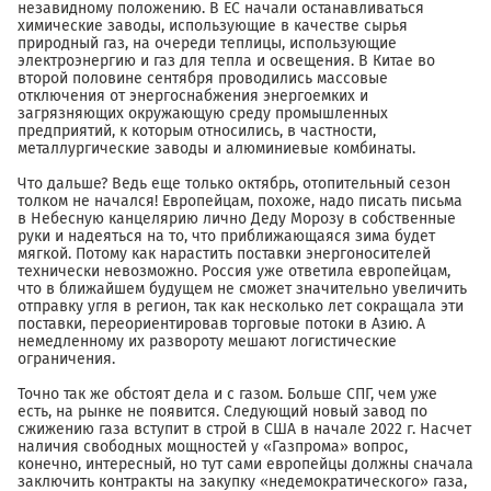
незавидному положению. В ЕС начали останавливаться
химические заводы, использующие в качестве сырья
природный газ, на очереди теплицы, использующие
электроэнергию и газ для тепла и освещения. В Китае во
второй половине сентября проводились массовые
отключения от энергоснабжения энергоемких и
загрязняющих окружающую среду промышленных
предприятий, к которым относились, в частности,
металлургические заводы и алюминиевые комбинаты.
Что дальше? Ведь еще только октябрь, отопительный сезон
толком не начался! Европейцам, похоже, надо писать письма
в Небесную канцелярию лично Деду Морозу в собственные
руки и надеяться на то, что приближающаяся зима будет
мягкой. Потому как нарастить поставки энергоносителей
технически невозможно. Россия уже ответила европейцам,
что в ближайшем будущем не сможет значительно увеличить
отправку угля в регион, так как несколько лет сокращала эти
поставки, переориентировав торговые потоки в Азию. А
немедленному их развороту мешают логистические
ограничения.
Точно так же обстоят дела и с газом. Больше СПГ, чем уже
есть, на рынке не появится. Следующий новый завод по
сжижению газа вступит в строй в США в начале 2022 г. Насчет
наличия свободных мощностей у «Газпрома» вопрос,
конечно, интересный, но тут сами европейцы должны сначала
заключить контракты на закупку «недемократического» газа,