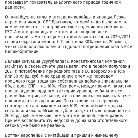
превышает показатель аналогичного периода годичной
давности.
От китайцев не сильно отставали корейцы и японцы. Резко
нарастила импорт СПГ Бразилия, которой надо было чем-то
компенсировать катастрофическое падение выработки на
ГЭС. А вот европейцы все хотели газ подешевле и
просчитались. Уже во время отопительного сезона 2020/2021
гг. они сократили импорт СПГ почти на 30% или на 20 млн. т,
что составляло около 6% от годового потребления газа в ЕС и
Великобритании.
Дальше ситуация усугублялась. Консалтинговая компания
McKinsey в своем отчете указывалп, что в первом полугодии
2021 г. потребление природного газа в ЕС возросло на 16%
или 30 млрд. куб. м по сравнению с тем же периодом
прошлого года, тогда как собственная добыча снизилась на
8%, а ввоз СПГ — на 18%. «Газпром», между прочим, нарастил
поставки до рекордного в истории уровня, но баланс все
равно был отрицательным, и его пришлось покрывать за счет
поднятия газа из хранилищ. По состоянию на середину
сентября, по данным компании ICIS, европейские запасы
составляли около 66 млрд. куб. м газа, что было примерно на
26 млрд. куб. м меньше, чем в тот же период годом ранее.
Причем восполнить эту недостачу до начала отопительного
сезона уже было не реально.
Вот так европейцы с китайцами и пришли к нынешнему