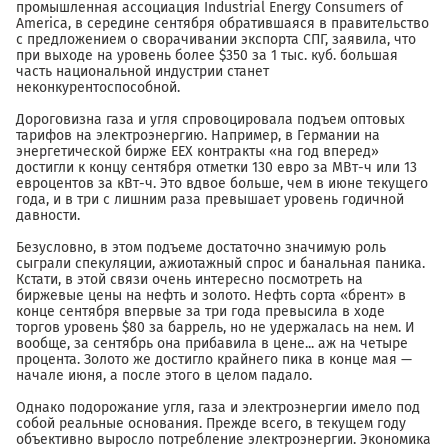
промышленная ассоциация Industrial Energy Consumers of
America, в середине сентября обратившаяся в правительство
с предложением о сворачивании экспорта СПГ, заявила, что
при выходе на уровень более $350 за 1 тыс. куб. большая
часть национальной индустрии станет
неконкурентоспособной.
Дороговизна газа и угля спровоцировала подъем оптовых
тарифов на электроэнергию. Например, в Германии на
энергетической бирже EEX контракты «на год вперед»
достигли к концу сентября отметки 130 евро за МВт-ч или 13
евроцентов за кВт-ч. Это вдвое больше, чем в июне текущего
года, и в три с лишним раза превышает уровень годичной
давности.
Безусловно, в этом подъеме достаточно значимую роль
сыграли спекуляции, ажиотажный спрос и банальная паника.
Кстати, в этой связи очень интересно посмотреть на
биржевые цены на нефть и золото. Нефть сорта «брент» в
конце сентября впервые за три года превысила в ходе
торгов уровень $80 за баррель, но не удержалась на нем. И
вообще, за сентябрь она прибавила в цене... аж на четыре
процента. Золото же достигло крайнего пика в конце мая —
начале июня, а после этого в целом падало.
Однако подорожание угля, газа и электроэнергии имело под
собой реальные основания. Прежде всего, в текущем году
объективно выросло потребление электроэнергии. Экономика