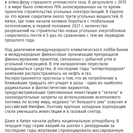
в атмосферу страшного углекислого газа. В результате с 2015
г. в мире было отменено 76% анонсированных на то время
проектов строительства угольных электростанций. В Европе
за это время сократили около трети угольных мощностей. В
Китае, где тоже начали активно бороться с глобальным
потеплением, в первой половине 2021 г. количество
разрешений на строительство новых угольных энергоблоков
сократилось почти в 5 раз по сравнению с тем же периодом
прошлого года.
Под давлением международного климатического лобби банки
и международные финансовые организации прекращали
финансирование проектов, связанных с добычей угля и
угольной генерацией. В эти направления перестали
вкладываться средства. В последние годы "антиуглеродная"
кампания распространилась на нефть и газ.
Распространяются прогнозы о том, что их потребление в
ближайшие тридцать лет упадет в разы - один из наиболее
радикальных и фантастических вариантов,
предусматривающих триллионные инвестиции в "зелень" и
законодательные запреты на использование ископаемого
топлива по всему миру, недавно "от большого ума" озвучил и
российский Минфин. Поэтому крупные западные корпорации
стали уменьшать инвестиции и в газовый сектор.
Даже в Китае начали рубить национальную угледобычу. В
текущем году серия аварий на шахтах с рекордными за
последние годы жертвами спровоцировала массированную