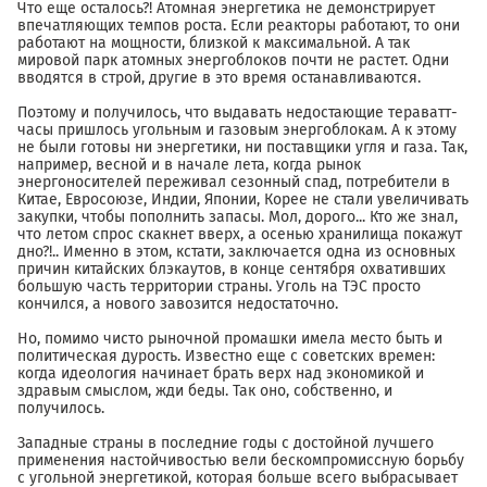
Что еще осталось?! Атомная энергетика не демонстрирует
впечатляющих темпов роста. Если реакторы работают, то они
работают на мощности, близкой к максимальной. А так
мировой парк атомных энергоблоков почти не растет. Одни
вводятся в строй, другие в это время останавливаются.
Поэтому и получилось, что выдавать недостающие тераватт-
часы пришлось угольным и газовым энергоблокам. А к этому
не были готовы ни энергетики, ни поставщики угля и газа. Так,
например, весной и в начале лета, когда рынок
энергоносителей переживал сезонный спад, потребители в
Китае, Евросоюзе, Индии, Японии, Корее не стали увеличивать
закупки, чтобы пополнить запасы. Мол, дорого... Кто же знал,
что летом спрос скакнет вверх, а осенью хранилища покажут
дно?!.. Именно в этом, кстати, заключается одна из основных
причин китайских блэкаутов, в конце сентября охвативших
большую часть территории страны. Уголь на ТЭС просто
кончился, а нового завозится недостаточно.
Но, помимо чисто рыночной промашки имела место быть и
политическая дурость. Известно еще с советских времен:
когда идеология начинает брать верх над экономикой и
здравым смыслом, жди беды. Так оно, собственно, и
получилось.
Западные страны в последние годы с достойной лучшего
применения настойчивостью вели бескомпромиссную борьбу
с угольной энергетикой, которая больше всего выбрасывает