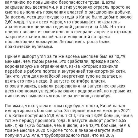
кампанию по повышению безопасности труда. Шахты
закрывались десятками, и в этих условиях отрасль просто не
смогла выполнить пожелания властей о расширении добычи.
За восемь месяцев текущего года в Китае было добыто около
2,60 млрд. т угля всех марок, что превышает показатель
аналогичного периода годичной давности на 4,4%. Но этот
прирост возник исключительно в феврале-апреле и отражал
закрытие значительной части мощностей во время
прошлогодних локдаунов. Летом темпы роста были
практически нулевыми.
Причем импорт угля за те же восемь месяцев был на 10,7%
меньше, чем годом ранее. Это сработали, прежде всего,
коронавирусные ограничения, из-за которых возникли
перебои в работе портов и внутренней транспортной сети.
Так что, угля для китайской энергетики тупо не хватает, и
взять его пока негде. В августе-сентябре власти,
спохватившись, выдали разрешения на запуск нескольких
десятков новых угледобывающих предприятий, но первые из
них начнут выдавать уголь не ранее конца октября.
Понимая, что с углем в этом году будет плохо, Китай начал
импортировать больше газа. За первые восемь месяцев 2021
г. в Китай поступило 51,8 млн. т СПГ, что на 23,3% больше, чем в
тот же период прошлого года. В августе импорт достиг 6,65
млн. т, на 17,2% больше, чем в июле, и на 12,7% больше, чем в
том же месяце 2020 г. Кроме того, в январе-августе Китай
получил 27,5 млн. т трубопроводного газа, что на 20%