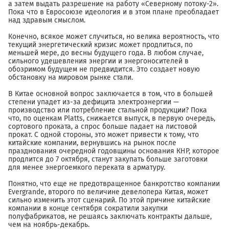
а затем выдать разрешение на работу «Северному потоку-2».
Пока что в Евросоюзе идеология и в этом плане преобладает
над здравым смыслом.
Конечно, всякое может случиться, но велика вероятность, что
текущий энергетический кризис может продлиться, по
меньшей мере, до весны будущего года. В любом случае,
сильного удешевления энергии и энергоносителей в
обозримом будущем не предвидится. Это создает новую
обстановку на мировом рынке стали.
В Китае основной вопрос заключается в том, что в большей
степени упадет из-за дефицита электроэнергии —
производство или потребление стальной продукции? Пока
что, по оценкам Platts, снижается выпуск, в первую очередь,
сортового проката, а спрос больше падает на листовой
прокат. С одной стороны, это может привести к тому, что
китайские компании, вернувшись на рынок после
празднования очередной годовщины основания КНР, которое
продлится до 7 октября, станут закупать больше заготовки
для менее энергоемкого переката в арматуру.
Понятно, что еще не предотвращенное банкротство компании
Evergrande, второго по величине девелопера Китая, может
сильно изменить этот сценарий. По этой причине китайские
компании в конце сентября сократили закупки
полуфабрикатов, не решаясь заключать контракты дальше,
чем на ноябрь-декабрь.