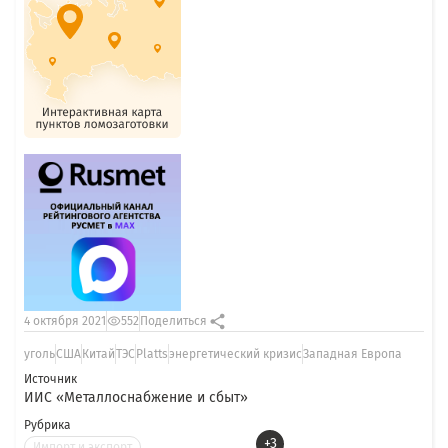
4 октября 2021
552
Поделиться
уголь
США
Китай
ТЭС
Platts
энергетический кризис
Западная Европа
Источник
ИИС «Металлоснабжение и сбыт»
Рубрика
+3
Импорт и экспорт