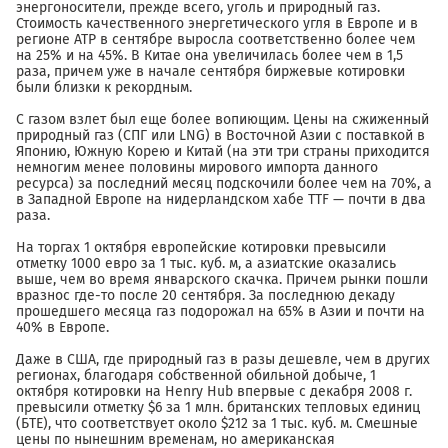
энергоносители, прежде всего, уголь и природный газ.
Стоимость качественного энергетического угля в Европе и в
регионе АТР в сентябре выросла соответственно более чем
на 25% и на 45%. В Китае она увеличилась более чем в 1,5
раза, причем уже в начале сентября биржевые котировки
были близки к рекордным.
С газом взлет был еще более вопиющим. Цены на сжиженный
природный газ (СПГ или LNG) в Восточной Азии с поставкой в
Японию, Южную Корею и Китай (на эти три страны приходится
немногим менее половины мирового импорта данного
ресурса) за последний месяц подскочили более чем на 70%, а
в Западной Европе на нидерландском хабе TTF — почти в два
раза.
На торгах 1 октября европейские котировки превысили
отметку 1000 евро за 1 тыс. куб. м, а азиатские оказались
выше, чем во время январского скачка. Причем рынки пошли
вразнос где-то после 20 сентября. За последнюю декаду
прошедшего месяца газ подорожал на 65% в Азии и почти на
40% в Европе.
Даже в США, где природный газ в разы дешевле, чем в других
регионах, благодаря собственной обильной добыче, 1
октября котировки на Henry Hub впервые с декабря 2008 г.
превысили отметку $6 за 1 млн. британских тепловых единиц
(БТЕ), что соответствует около $212 за 1 тыс. куб. м. Смешные
цены по нынешним временам, но американская