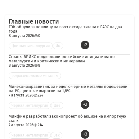
Главные новости
ЕЭК обнулила пошлину на ввоз оксида титана в ЕАЭС на два
года
8 августа 2026
0
+2
Цветная металлургия
Им
Страны БРИКС поддержали российские инициативы по
металлургии и критическим минералам
8 августа 2026
8
редкоземельные металлы
Минэкономразвития: за неделю чёрные металлы подешевели
на 1%, цветные выросли на 1,8%
7 августа 2026
224
+2
Черная металлургия
Цве
Минфин разработал законопроект об акцизе на импортную
сталь
7 августа 2026
214
+3
Черная металлургия
Зак