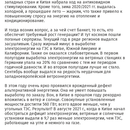
западных стран и Китая набрала ход на антиковидном
стимулировании. Кроме того, зима 2020/2021 гг. выдалась
холодной, а прошедшее лето — жарким, что также привело к
повышенному спросу на энергию на отопление и
кондиционирование.
И тогда возник вопрос, а за чей счет банкет, то есть, кто
обеспечит требуемый рост генерации? И тут косяком пошли
поганые сюрпризы. Текущий год в ряде регионов выдался
засушливым. Сразу жирный минус в выработке
электроэнергии на ГЭС в Китае, Южной Америке и
Калифорнии. Также он оказался слабоветреным. В первом
полугодии выработка электроэнергии на ветряных станциях в
Германии упала на 20% по сравнению с тем же периодом
годичной давности. И во втором полугодии лучше не стало.
Сентябрь вообще выдался на редкость неудачным для
западноевропейской ветроэнергетики.
В этом году очень ярко проявился врожденный дефект
альтернативной энергетики. Она не умеет повышать
выработку по заказу. Вон, в Китае в прошлом году рекордно
вложились в ветер и солнце. Совокупные установленные
мощности достигли 560 ГВт, всего вдвое меньше, чем у
угольных ТЭС. Результат? В августе 2021 г., когда в Китае начал
обостряться дефицит электроэнергии, ветряные и солнечные
установки выдали в 9,7 раз меньше электроэнергии, чем ТЭС,
работающие на угле и немного на газе.