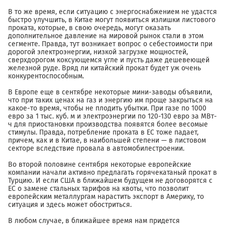
В то же время, если ситуацию с энергоснабжением не удастся
быстро улучшить, в Китае могут появиться излишки листового
проката, которые, в свою очередь, могут оказать
дополнительное давление на мировой рынок стали в этом
сегменте. Правда, тут возникает вопрос о себестоимости при
дорогой электроэнергии, низкой загрузке мощностей,
сверхдорогом коксующемся угле и пусть даже дешевеющей
железной руде. Вряд ли китайский прокат будет уж очень
конкурентоспособным.
В Европе еще в сентябре некоторые мини-заводы объявили,
что при таких ценах на газ и энергию им проще закрыться на
какое-то время, чтобы не плодить убытки. При газе по 1000
евро за 1 тыс. куб. м и электроэнергии по 120-130 евро за МВт-
ч для приостановки производства появятся более весомые
стимулы. Правда, потребление проката в ЕС тоже падает,
причем, как и в Китае, в наибольшей степени — в листовом
секторе вследствие провала в автомобилестроении.
Во второй половине сентября некоторые европейские
компании начали активно предлагать горячекатаный прокат в
Турцию. И если США в ближайшем будущем не договорятся с
ЕС о замене стальных тарифов на квоты, что позволит
европейским металлургам нарастить экспорт в Америку, то
ситуация и здесь может обостриться.
В любом случае, в ближайшее время нам придется