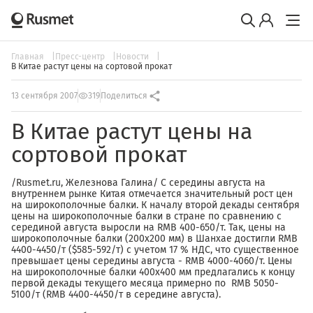
Главная
Пресс-центр
Новости
В Китае растут цены на сортовой прокат
13 сентября 2007
319
Поделиться
В Китае растут цены на
сортовой прокат
/Rusmet.ru, Железнова Галина/ С середины августа на
внутреннем рынке Китая отмечается значительный рост цен
на широкополочные балки. К началу второй декады сентября
цены на широкополочные балки в стране по сравнению с
серединой августа выросли на RMB 400-650/т. Так, цены на
широкополочные балки (200х200 мм) в Шанхае достигли RMB
4400-4450/т ($585-592/т) с учетом 17 % НДС, что существенное
превышает цены середины августа - RMB 4000-4060/т. Цены
на широкополочные балки 400x400 мм предлагались к концу
первой декады текущего месяца примерно по RMB 5050-
5100/т (RMB 4400-4450/т в середине августа).