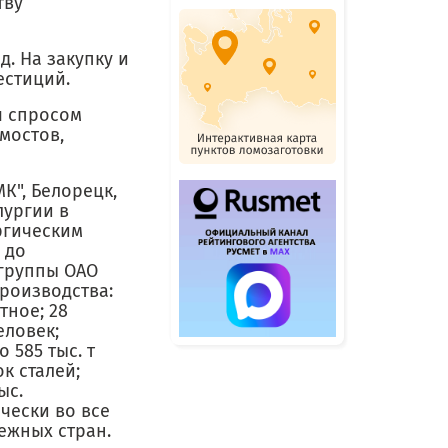
тву
д. На закупку и
естиций.
я спросом
мостов,
К", Белорецк,
лургии в
ргическим
 до
 группы ОАО
производства:
тное; 28
еловек;
о 585 тыс. т
к сталей;
ыс.
чески во все
ежных стран.