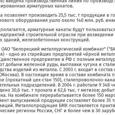
я) введена производственная линия по производс
зированных арматурных канатов.
а позволяет производить 25,5 тыс. т продукции в го
нового оборудования ушло около 140 млн. руб. инв
дполагается, арматурные канаты будут пользоватьс
редприятий строительной отрасли при возведении 
х зданий, железобетонных конструкций.
 ОАО "Белорецкий металлургический комбинат" ("БМ
я) - одно из старейших предприятий чёрной метал
 Единственное предприятие в РФ с полным металлу
от добычи железной руды, выплавки чугуна и стали
ства изделий из металла. С 2003 г. входит в состав
(Москва). В настоящее время в составе комбината 
е (прокатный цех-стан 150), сталепроволочно-кана
тельных подразделений. В 2004 г. работали 9 348 ч
ено 30,6 тыс. т проката и 62,6 тыс. т метизов; добыт
ка. На комбинате перерабатывается более 150 маро
мент выпускаемой продукции составляет более 35 т
зиций. Металлопродукция БМК поставляется практи
еские регионы России, СНГ и более чем в 30 заруб