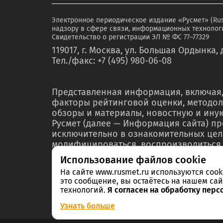
Электронное периодическое издание «Русмет» (Ru
надзору в сфере связи, информационных технологи
Свидетельство о регистрации ЭЛ № ФС 77–77329
119017, г. Москва, ул. Большая Ордынка, д
Тел./факс: +7 (495) 980-06-08
Представленная информация, включая,
факторы рейтинговой оценки, методол
обзоры и материалы, новостную и ин
Русмет (далее — Информация сайта) п
исключительно в ознакомительных цел
модифицироваться, воспроизводиться,
любой форме ни полностью, ни частичн
Использование файлов cookie
мероприятий по связям с общественнос
На сайте www.rusmet.ru используются coo
материалах или отчетах без предварит
это сообщение, вы остаётесь на нашем сай
правообладателя – ООО «РА Русмет» и 
технологий.
Я согласен на обработку перс
Информации в нарушение указанных тр
Узнать больше