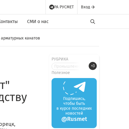
РА РУСМЕТ
Вход
Контакты
СМИ о нас
 арматурных канатов
РУБРИКА
+3
Промышленные новости
Полезное
т"
дству
Подпишись,
чтобы быть
в курсе последних
новостей
@Rusmet
орецк,