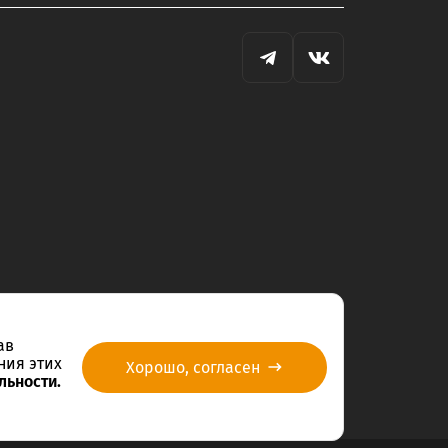
ав
ния этих
Хорошо, согласен
льности.