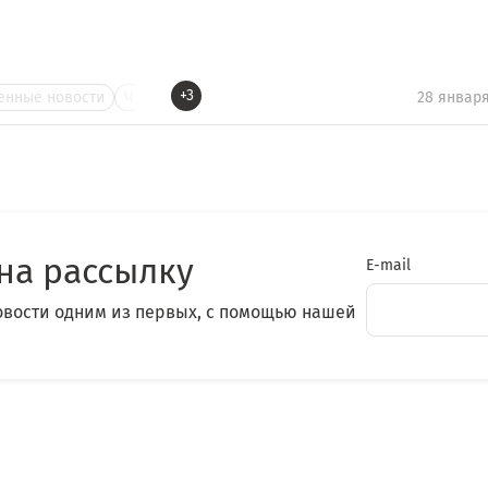
+3
нные новости
Ч
28 январ
на рассылку
E-mail
овости одним из первых, с помощью нашей