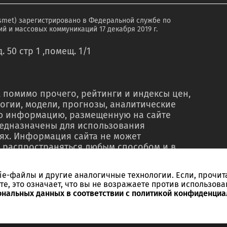
smet) зарегистрировано в Федеральной службе по
й и массовых коммуникаций 17 декабря 2019 г.
. 50 стр 1 ,помещ. 1/1
 помимо прочего, рейтинги и индексы цен,
огии, модели, прогнозы, аналитические
ую информацию, размещенную на сайте
редназначены для использования
ях. Информация сайта не может
 распространяться любым способом и в
о в рекламных материалах, в рамках
тью, в сводках новостей, в коммерческих
kie-файлы и другие аналогичные технологии. Если, прочит
ельного письменного согласия со стороны
те, это означает, что вы не возражаете против использова
ссылки на источник. Использование
ональных данных в соответствии с политикой конфиденциа
ебований и в незаконных целях запрещено.