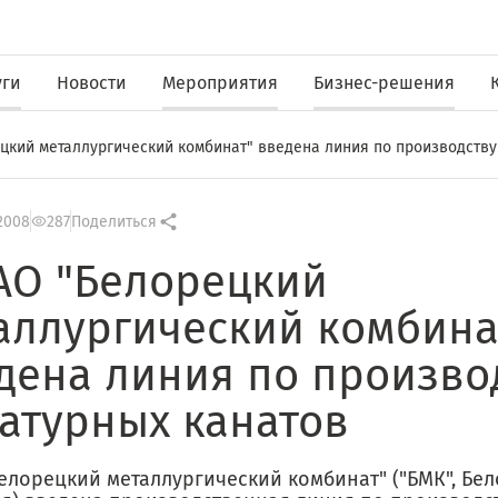
уги
Новости
Мероприятия
Бизнес-решения
цкий металлургический комбинат" введена линия по производству
2008
287
Поделиться
АО "Белорецкий
аллургический комбина
дена линия по произво
атурных канатов
елорецкий металлургический комбинат" ("БМК", Бел