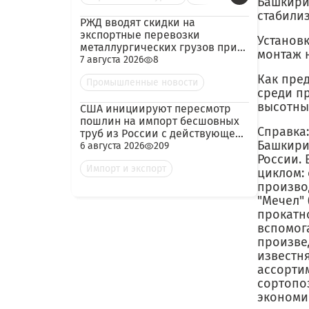
Башкири
стабили
РЖД вводят скидки на
экспортные перевозки
Установк
металлургических грузов при
монтаж 
гарантированных объёмах
7 августа 2026
8
Как пре
Промышленные новости
среди п
высотны
США инициируют пересмотр
пошлин на импорт бесшовных
Справка:
труб из России с действующей
Башкири
ставкой 209,72%
6 августа 2026
209
России.
Импорт и экспорт
циклом: 
производ
"Мечел" 
прокатно
вспомога
произвед
известня
ассорти
сортопо
экономич