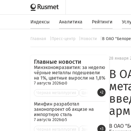
Индексы
Аналитика
Рейтинги
Усл
Главная
Пресс-центр
Новости
В ОАО "Белоре
28 января 
Главные новости
Минэкономразвития: за неделю
В О
чёрные металлы подешевели
на 1%, цветные выросли на 1,8%
мет
7 августа 2026
0
+2
Черная металлургия
Цве
вве
Минфин разработал
арм
законопроект об акцизе на
импортную сталь
7 августа 2026
5
В ОАО "Б
+3
Черная металлургия
Зак