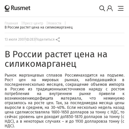
Главная
Пресс-центр
Новости
В России растет цена на силикомарганец
13 июля 2007
283
Поделиться
В России растет цена на
силикомарганец
Рынок марганцевых сплавов Россиинаходится на подъеме.
Рост цен на мировых рынках, наблюдавшийся в
последнеенесколько месяцев, сокращение объемов импорта
в Россию из традиционныхисточников наряду с ростом
потребления на внутреннем рынке привели к
возникновениюдефицита материала, что неминуемо
отразилось на росте цен. Так, за последниедва месяца цены
выросли в среднем, на 30-40%. Если несколько недель назад
цена сделкисоставляла 1600-1650 долларов за тонну с НДС, то
сейчас уровень цен доходит до1850-1870 долларов за тонну (с
НДС), а в некоторых случаях – и до 1930 долларовза тонну (с
НДС).