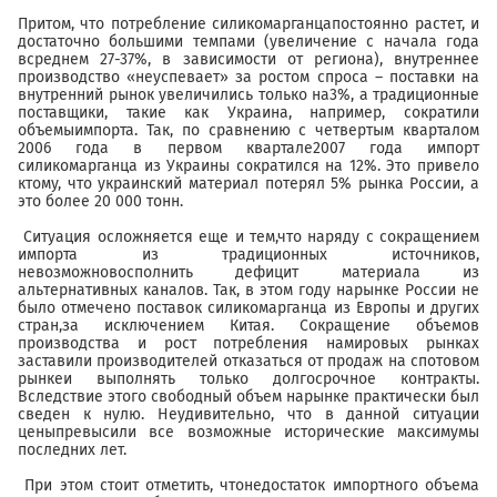
Притом, что потребление силикомарганцапостоянно растет, и
достаточно большими темпами (увеличение с начала года
всреднем 27-37%, в зависимости от региона), внутреннее
производство «неуспевает» за ростом спроса – поставки на
внутренний рынок увеличились только на3%, а традиционные
поставщики, такие как Украина, например, сократили
объемыимпорта. Так, по сравнению с четвертым кварталом
2006 года в первом квартале2007 года импорт
силикомарганца из Украины сократился на 12%. Это привело
ктому, что украинский материал потерял 5% рынка России, а
это более 20 000 тонн.
Ситуация осложняется еще и тем,что наряду с сокращением
импорта из традиционных источников,
невозможновосполнить дефицит материала из
альтернативных каналов. Так, в этом году нарынке России не
было отмечено поставок силикомарганца из Европы и других
стран,за исключением Китая. Сокращение объемов
производства и рост потребления намировых рынках
заставили производителей отказаться от продаж на спотовом
рынкеи выполнять только долгосрочное контракты.
Вследствие этого свободный объем нарынке практически был
сведен к нулю. Неудивительно, что в данной ситуации
ценыпревысили все возможные исторические максимумы
последних лет.
При этом стоит отметить, чтонедостаток импортного объема