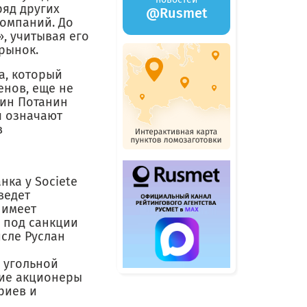
ряд других
@Rusmet
компаний. До
, учитывая его
рынок.
а, который
енов, еще не
дин Потанин
я означают
в
ка у Societe
ведет
 имеет
е под санкции
сле Руслан
 угольной
щие акционеры
риев и