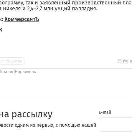
рограмму, так и заявленный производственный пла
н никеля и 2,4–2,7 млн унций палладия.
к:
КоммерсантЪ
К
металлургия
30 июн
Потанин
Норникель
на рассылку
E-mail
овости одним из первых, с помощью нашей