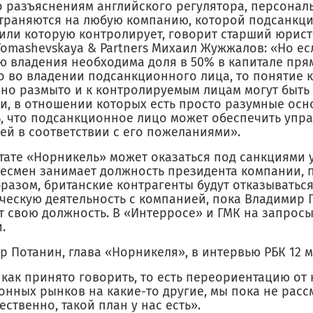
о разъяснениям английского регулятора, персонал
траняются на любую компанию, которой подсанкц
 или которую контролирует, говорит старший юрис
omashevskaya & Partners Михаил Жужжалов: «Но ес
ю владения необходима доля в 50% в капитале пря
о во владении подсанкционного лица, то понятие 
чно размыто и к контролируемым лицам могут быть
и, в отношении которых есть просто разумные осн
ь, что подсанкционное лицо может обеспечить упр
ей в соответствии с его пожеланиями».
тате «Норникель» может оказаться под санкциями у
несмен занимает должность президента компании, п
разом, британские контрагенты будут отказываться
ческую деятельность с компанией, пока Владимир 
 свою должность. В «Интерросе» и ГМК на запросы
.
 Потанин, глава «Норникеля», в интервью РБК 12 м
 как принято говорить, то есть переориентацию от
онных рынков на какие-то другие, мы пока не расс
тественно, такой план у нас есть».