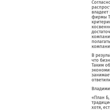
Согласн
распрос
владеет
фирмы T
критери
косвенн
достато
компани
полагат
компани
В резуль
что биз
Таким об
экономи
занимает
ответили
Владимир
«План Б,
традици
хотя, ес