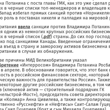
а Потанина с поста главы ГМК, как это уже сделал 
х в черные списки топ-менеджеров и владельцев 
 Запад избегал прямых санкций против «Норникеля»
ю роль в поставках никеля и палладия на мировой 
ритания
ввела
санкции против Владимира Потанин
ся одним из немногих крупных российских бизнесм
х в черный список (
.pdf
) страны. До сих пор госпо
ько под санкциями Канады. Введенные ограничени
а въезд в страну и заморозку активов бизнесмена 
ритании в случае их обнаружения.
тве причины МИД Великобритании указал
бретение
«Интерросом» Владимира Потанина Росбан
 в апреле. В обосновании говорится, что этот банк 
ность в российском финансовом секторе, «который
ческую важность для правительства России». Такж
некоторые другие российские бизнесмены, в том чи
в (ключевой актив — строительный подрядчик ГК
нельстрой-Мост»), председатель совета директоров
и «Колмар» Анна Цивилева, а также контролирую
ственно «Русснефти» и «Нефтисы» Саит-Салам Гуце
» Саид Гуцериев (брат и сын Михаила Гуцериева).