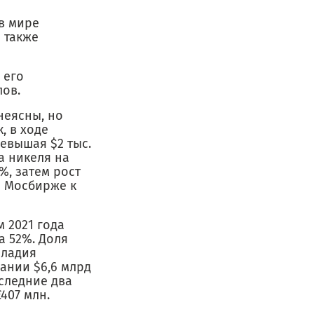
в мире
 также
 его
ов.
неясны, но
, в ходе
евышая $2 тыс.
а никеля на
%, затем рост
а Мосбирже к
 2021 года
а 52%. Доля
лладия
пании $6,6 млрд
оследние два
407 млн.