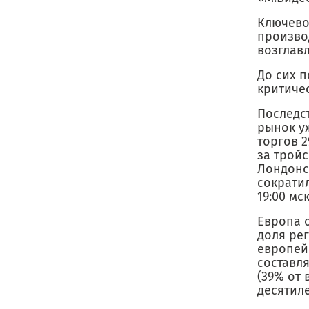
Ключево
произво
возглав
До сих п
критиче
Последс
рынок уж
торгов 2
за трой
Лондонск
сократил
19:00 мск
Европа о
доля рег
европей
составля
(39% от 
десятиле