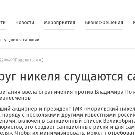
уги
Новости
Мероприятия
Бизнес-решения
 сгущаются санкции
22
499
Поделиться
руг никеля сгущаются 
ритания ввела ограничения против Владимира Пот
бизнесменов
ший акционер и президент ГМК «Норильский нике
, наряду с несколькими другими известными росси
енами, включен в санкционный список Великобрит
юристов, это создает санкционные риски и для са
еля». Чтобы их минимизировать, может потребоват