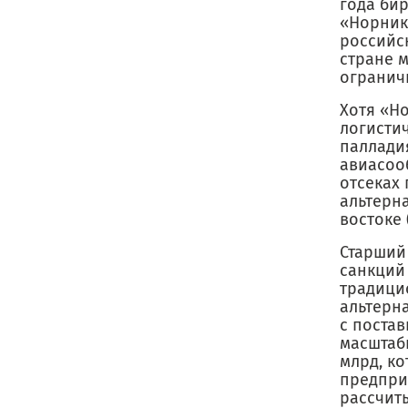
года би
«Норник
российск
стране м
огранич
Хотя «Н
логисти
паллади
авиасоо
отсеках 
альтерна
востоке 
Старший
санкций
традици
альтерна
с поста
масштаб
млрд, к
предприя
рассчит