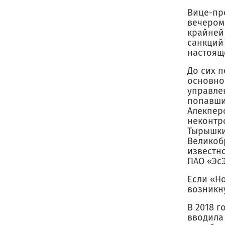
Вице-пр
вечером
крайней
санкций
настоящ
До сих 
основно
управле
попавши
Алекпер
неконтр
Тырышки
Великоб
известн
ПАО «ЭсЭ
Если «Н
возникн
В 2018 
вводила