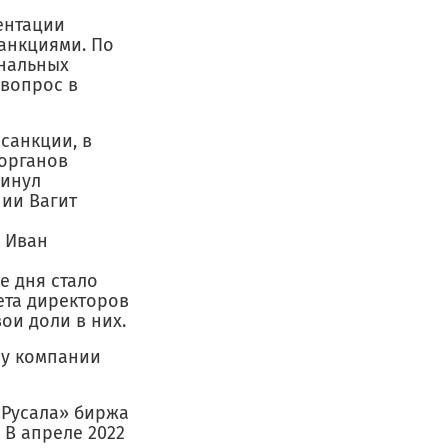
ентации
анкциями. По
ональных
 вопрос в
санкции, в
 органов
кинул
ии Вагит
 Иван
е дня стало
ета директоров
ои доли в них.
 у компании
«Русала» биржа
В апреле 2022