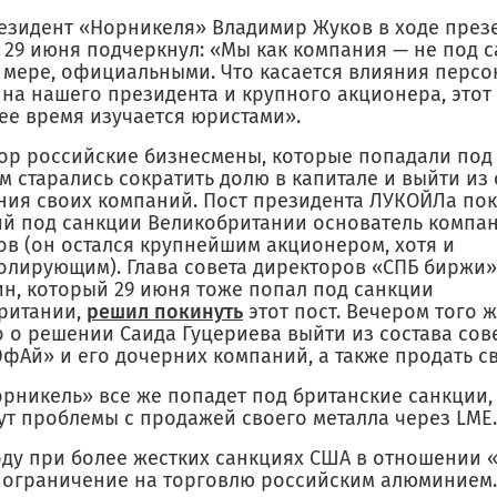
езидент «Норникеля» Владимир Жуков в ходе през
 29 июня подчеркнул: «Мы как компания — не под с
 мере, официальными. Что касается влияния перс
 на нашего президента и крупного акционера, этот
ее время изучается юристами».
пор российские бизнесмены, которые попадали под 
м старались сократить долю в капитале и выйти из
ния своих компаний. Пост президента ЛУКОЙЛа по
й под санкции Великобритании основатель компан
ов (он остался крупнейшим акционером, хотя и
олирующим). Глава совета директоров «СПБ биржи»
н, который 29 июня тоже попал под санкции
ритании,
решил покинуть
этот пост. Вечером того ж
о о решении Саида Гуцериева выйти из состава сов
фАй» и его дочерних компаний, а также продать св
орникель» все же попадет под британские санкции,
ут проблемы с продажей своего металла через LME.
году при более жестких санкциях США в отношении 
 ограничение на торговлю российским алюминием. 