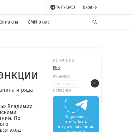
РА РУСМЕТ
Вход
Контакты
СМИ о нас
ИСТОЧНИК
РБК
санкции
РУБРИКА
+1
Цветная металлургия
анина и ряда
Полезное
ль» Владимир
йскими
Подпишись,
ании. По
чтобы быть
мого
в курсе последних
ься уход
новостей