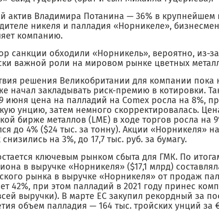
й актив Владимира Потанина — 36% в крупнейшем 
дителе никеля и палладия «Норникеле», бизнесмен
ляет компанию.
ор санкции обходили «Норникель», вероятно, из-за
ски важной роли на мировом рынке цветных металл
твия решения Великобритании для компании пока 
е начал закладывать риск-премию в котировки. Так
9 июня цена на палладий на Comex росла на 8%, пр
скую унцию, затем немного скорректировалась. Цен
ой бирже металлов (LME) в ходе торгов росла на 9
ся до 4% ($24 тыс. за тонну). Акции «Норникеля» н
 снизились на 3%, до 17,7 тыс. руб. за бумагу.
стается ключевым рынком сбыта для ГМК. По итогам
иона в выручке «Норникеля» ($17,1 млрд) составлял
ского рынка в выручке «Норникеля» от продаж па
ет 42%, при этом палладий в 2021 году принес ком
всей выручки). В марте ЕС закупил рекордный за п
тия объем палладия — 164 тыс. тройских унций за €