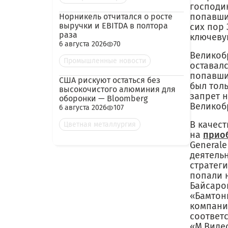
господин
попавши
Норникель отчитался о росте
выручки и EBITDA в полтора
сих пор
раза
ключеву
6 августа 2026
70
Великоб
Промышленные новости
оставал
попавши
США рискуют остаться без
был тол
высокочистого алюминия для
запрет н
оборонки — Bloomberg
Великоб
6 августа 2026
107
В качес
Цветная металлургия
на
прио
Generale
деятель
стратеги
попали 
Байсаро
«Бамтон
компани
соответ
«М.Видео