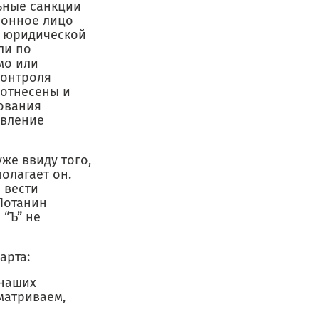
ьные санкции
ионное лицо
т юридической
ли по
мо или
контроля
 отнесены и
ования
авление
же ввиду того,
олагает он.
 вести
Потанин
 “Ъ” не
арта:
 наших
матриваем,