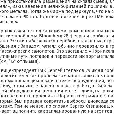
ржа приостановила размещения на складах меди, в 
еля», из-за введения Великобританией пошлины в
ого металла. Тогда же биржа подчеркнула, что на с
еталла из РФ нет. Торговля никелем через LME пок
ивалась.
орникель» и не под санкциями, компания испытыва
ческие проблемы.
Bloomberg
28 февраля сообщал, ч
я из России наблюдаются перебои, вызванные огр
бщения с Западом: металл обычно перевозился в г
пассажирских самолетов. Это заставило «Норникел
тивные пути поставок и перевести экспорт металла
(см.
“Ъ” от 18 мая
).
 вице-президент ГМК Сергей Степанов 29 июня сооб
 и логистических проблем компания лишилась пол
онных поставщиков запчастей и оборудования, но
тиву, в том числе надеется начать работу с Китаем
вкой оборудования компания может сдвинуть сроки
ного «серного проекта» в Норильском районе стоим
оторый был призван сократить выбросы диоксида с
тиях. Тем не менее, по словам Сергея Степанова, 
ывает выполнить как запланированную на этот год