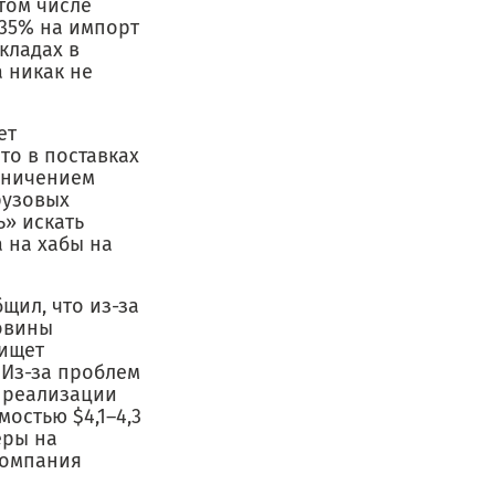
том числе
 35% на импорт
кладах в
а никак не
ет
то в поставках
аничением
рузовых
ь» искать
 на хабы на
щил, что из-за
овины
 ищет
. Из-за проблем
 реализации
остью $4,1–4,3
еры на
компания