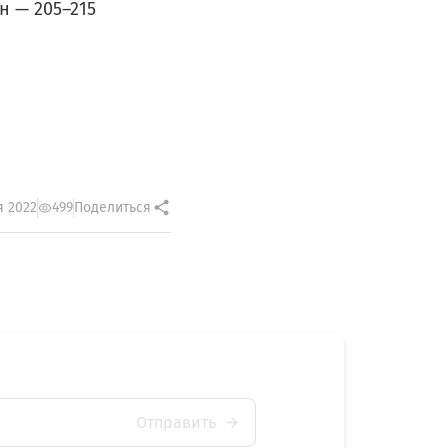
н — 205–215
я 2022
499
Поделиться
Отправить