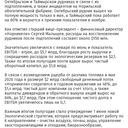
Октябрьском и Таймырском рудниках в связи с их
подтоплением, а также инцидентом на Норильской
обогатительной фабрике. Октябрьский рудник вышел на
полную мощность только в мае, а Таймырский пока работает
на 80% и вернется к прежним показателям в ноябре.
Как отметил старший вице-президент – финансовый директор
«Норникеля» Сергей Малышев, расходы на восстановление
рудников после подтоплений составят около $150 млн.
Значительно увеличился с января по июнь и показатель
EBITDA – втрое, до $5,7 млрд, благодаря росту выручки и
сокращению расходов по экологическим резервам на $2,1.
Также по итогам полугодия почти вдвое вырос чистый
оборотный капитал, до $1,8 млрд.
В связи с возмещением ущерба от разлива топлива в мае
2020 года в размере $2 млрд свободный денежный поток
«Норникеля» сократился в годовом выражении на 48%, до
$1,4 млрд. Чистый долг компании за счет этого, а также
выплаты дивидендов и обратного выкупа акций вырос на
64%, до $7,7 млрд. При этом соотношение чистого долга к
EBITDA увеличилось лишь на 0,7.
Важным итогом полугодия стало утверждение 1 июня новой
Экологической стратегии, которая предусматривает работу по
6 направлениям – очистка воздуха, почвы, воды, управление
хвостохранилищами и отходами, биоразнообразие,