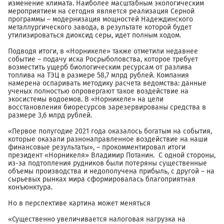
изменение климата. Наиболее масштабным экологическим
мероприятием на сегодня является реализация Серной
программы – модернизация мощностей Надеждинского
металлургического завода, в результате которой будет
утилизироваться диоксид серы, идет полным ходом.
Подводя итоги, в «Норникеле» также отметили недавнее
событие – подачу иска Росрыболовства, которое требует
возместить ущерб биологическим ресурсам от разлива
топлива на ТЭЦ в размере 58,7 млрд рублей. Компания
намерена оспаривать методику расчета ведомства: данные
ученых полностью опровергают такое воздействие на
экосистемы водоемов. В «Норникеле» на цели
восстановления биоресурсов зарезервированы средства в
размере 3,6 млрд рублей.
«Первое полугодие 2021 года оказалось богатым на события,
которые оказали разнонаправленное воздействие на наши
финансовые результаты», – прокомментировал итоги
президент «Норникеля» Владимир Потанин. С одной стороны,
из-за подтопления рудников были потеряны существенные
объемы производства и недополучена прибыль, с другой – на
сырьевых рынках мира сформировалась благоприятная
конъюнктура.
Но в перспективе картина может меняться
«Существенно увеличивается налоговая нагрузка на