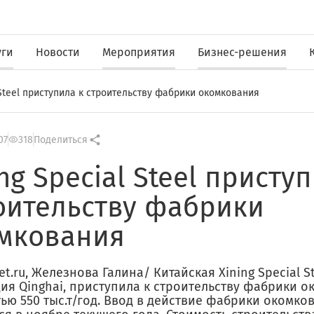
уги
Новости
Мероприятия
Бизнес-решения
 Steel приступила к строительству фабрики окомкования
07
318
Поделиться
ing Special Steel присту
оительству фабрики
мкования
t.ru, Железнова Галина/ Китайская Xining Special St
ия Qinghai, приступила к строительству фабрики 
ью 550 тыс.т/год. Ввод в действие фабрики окомко