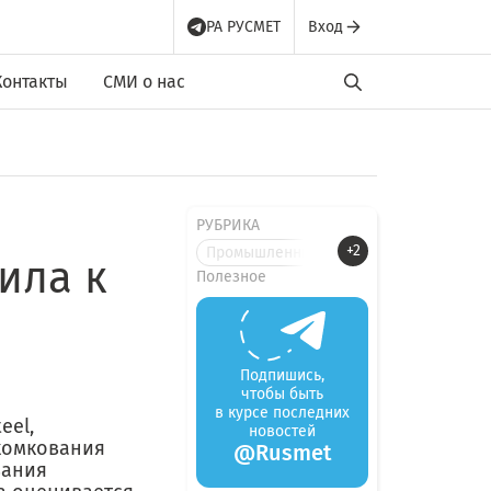
РА РУСМЕТ
Вход
Контакты
СМИ о нас
РУБРИКА
+2
Промышленные новости
пила к
Полезное
Подпишись,
чтобы быть
в курсе последних
eel,
новостей
окомкования
@Rusmet
вания