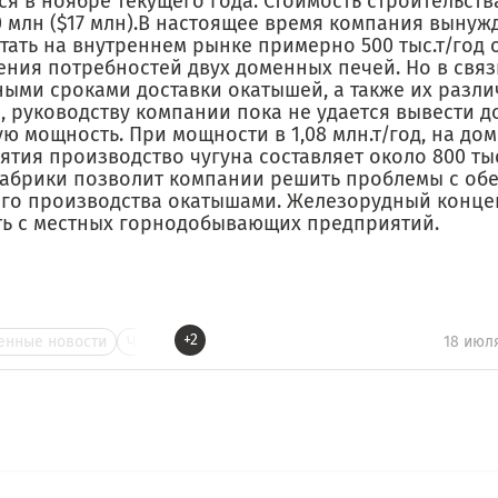
я в ноябре текущего года. Стоимость строительст
0 млн ($17 млн).В настоящее время компания вынуж
тать на внутреннем рынке примерно 500 тыс.т/год 
ения потребностей двух доменных печей. Но в связ
ными сроками доставки окатышей, а также их разл
а, руководству компании пока не удается вывести 
ю мощность. При мощности в 1,08 млн.т/год, на до
тия производство чугуна составляет около 800 тыс.
абрики позволит компании решить проблемы с об
го производства окатышами. Железорудный концен
ть с местных горнодобывающих предприятий.
+2
нные новости
Ч
18 июл