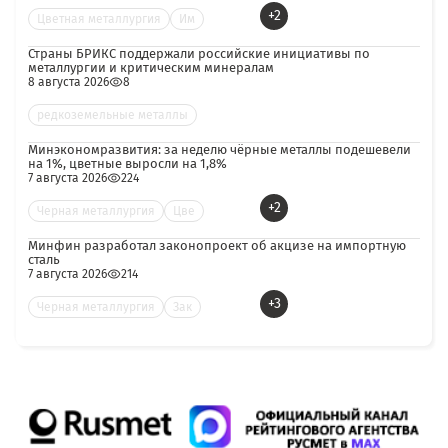
+2
Цветная металлургия
Им
Страны БРИКС поддержали российские инициативы по
металлургии и критическим минералам
8 августа 2026
8
редкоземельные металлы
Минэкономразвития: за неделю чёрные металлы подешевели
на 1%, цветные выросли на 1,8%
7 августа 2026
224
+2
Черная металлургия
Цве
Минфин разработал законопроект об акцизе на импортную
сталь
7 августа 2026
214
+3
Черная металлургия
Зак